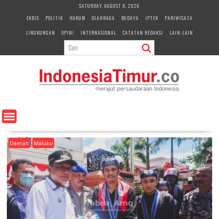
S
SATURDAY, AUGUST 8, 2026
k
EKBIS
POLITIK
HUKUM
OLAHRAGA
BUDAYA
IPTEK
PARIWISATA
i
LINGKUNGAN
OPINI
INTERNASIONAL
CATATAN REDAKSI
LAIN-LAIN
p
t
o
c
o
n
t
e
n
t
Daerah
Maluku