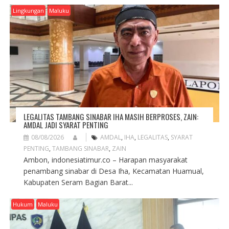
Lingkungan
Maluku
LEGALITAS TAMBANG SINABAR IHA MASIH BERPROSES, ZAIN:
AMDAL JADI SYARAT PENTING
08/08/2026
AMDAL
,
IHA
,
LEGALITAS
,
SYARAT
PENTING
,
TAMBANG SINABAR
,
ZAIN
Ambon, indonesiatimur.co – Harapan masyarakat
penambang sinabar di Desa Iha, Kecamatan Huamual,
Kabupaten Seram Bagian Barat...
Hukum
Maluku