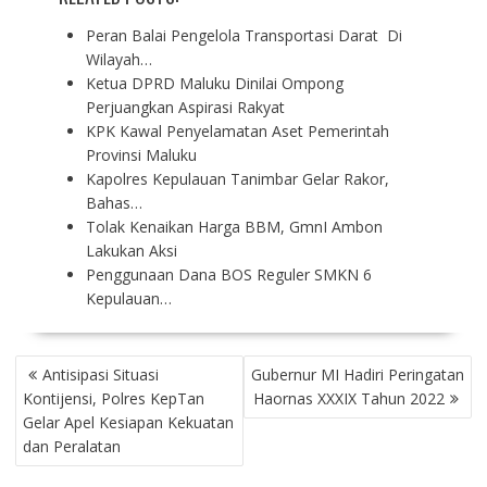
Peran Balai Pengelola Transportasi Darat Di
Wilayah…
Ketua DPRD Maluku Dinilai Ompong
Perjuangkan Aspirasi Rakyat
KPK Kawal Penyelamatan Aset Pemerintah
Provinsi Maluku
Kapolres Kepulauan Tanimbar Gelar Rakor,
Bahas…
Tolak Kenaikan Harga BBM, GmnI Ambon
Lakukan Aksi
Penggunaan Dana BOS Reguler SMKN 6
Kepulauan…
P
Antisipasi Situasi
Gubernur MI Hadiri Peringatan
O
Kontijensi, Polres KepTan
Haornas XXXIX Tahun 2022
S
Gelar Apel Kesiapan Kekuatan
T
dan Peralatan
N
A