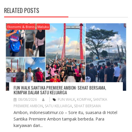
V
RELATED POSTS
I
G
A
Ekonomi & Bisnis
Maluku
T
I
O
N
FUN WALK SANTIKA PREMIERE AMBON: SEHAT BERSAMA,
KOMPAK DALAM SATU KELUARGA
08/08/2026
FUN WALK
,
KOMPAK
,
SANTIKA
PREMIERE AMBON
,
SATU KELUARGA
,
SEHAT BERSAMA
Ambon, indonesiatimur.co – Sore itu, suasana di Hotel
Santika Premiere Ambon tampak berbeda. Para
karyawan dari...