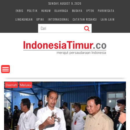
S
SUNDAY, AUGUST 9, 2026
k
EKBIS
POLITIK
HUKUM
OLAHRAGA
BUDAYA
IPTEK
PARIWISATA
i
LINGKUNGAN
OPINI
INTERNASIONAL
CATATAN REDAKSI
LAIN-LAIN
p
t
o
c
o
n
t
e
n
t
Daerah
Maluku