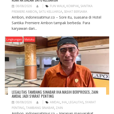
08/08/2026
FUN WALK
,
KOMPAK
,
SANTIKA
PREMIERE AMBON
,
SATU KELUARGA
,
SEHAT BERSAMA
Ambon, indonesiatimur.co – Sore itu, suasana di Hotel
Santika Premiere Ambon tampak berbeda. Para
karyawan dari...
Lingkungan
Maluku
LEGALITAS TAMBANG SINABAR IHA MASIH BERPROSES, ZAIN:
AMDAL JADI SYARAT PENTING
08/08/2026
AMDAL
,
IHA
,
LEGALITAS
,
SYARAT
PENTING
,
TAMBANG SINABAR
,
ZAIN
Ambon, indonesiatimur.co – Harapan masyarakat