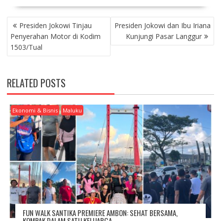
P
Presiden Jokowi Tinjau
Presiden Jokowi dan Ibu Iriana
O
Penyerahan Motor di Kodim
Kunjungi Pasar Langgur
S
1503/Tual
T
N
A
RELATED POSTS
V
I
G
Ekonomi & Bisnis
Maluku
A
T
I
O
N
FUN WALK SANTIKA PREMIERE AMBON: SEHAT BERSAMA,
KOMPAK DALAM SATU KELUARGA