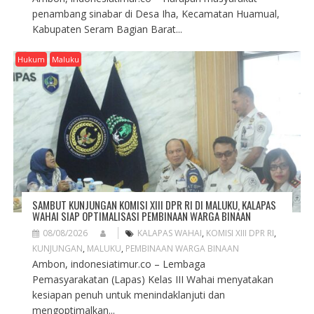
penambang sinabar di Desa Iha, Kecamatan Huamual,
Kabupaten Seram Bagian Barat...
Hukum
Maluku
SAMBUT KUNJUNGAN KOMISI XIII DPR RI DI MALUKU, KALAPAS
WAHAI SIAP OPTIMALISASI PEMBINAAN WARGA BINAAN
08/08/2026
KALAPAS WAHAI
,
KOMISI XIII DPR RI
,
KUNJUNGAN
,
MALUKU
,
PEMBINAAN WARGA BINAAN
Ambon, indonesiatimur.co – Lembaga
Pemasyarakatan (Lapas) Kelas III Wahai menyatakan
kesiapan penuh untuk menindaklanjuti dan
mengoptimalkan...