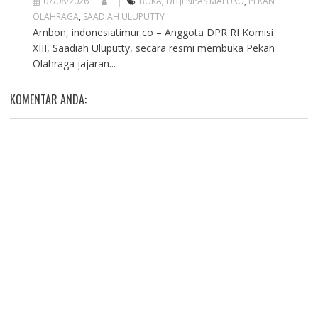
07/08/2026
BUKA
,
DITJENPAS MALUKU
,
PEKAN
OLAHRAGA
,
SAADIAH ULUPUTTY
Ambon, indonesiatimur.co – Anggota DPR RI Komisi
XIII, Saadiah Uluputty, secara resmi membuka Pekan
Olahraga jajaran...
KOMENTAR ANDA: