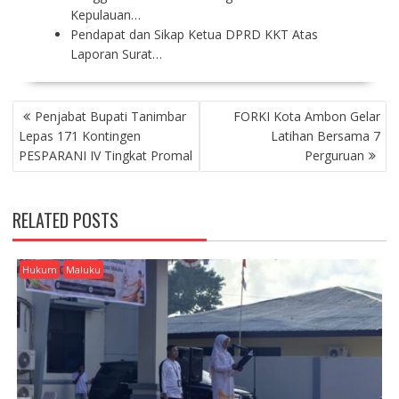
Kepulauan…
Pendapat dan Sikap Ketua DPRD KKT Atas
Laporan Surat…
P
Penjabat Bupati Tanimbar
FORKI Kota Ambon Gelar
O
Lepas 171 Kontingen
Latihan Bersama 7
S
PESPARANI IV Tingkat Promal
Perguruan
T
N
A
RELATED POSTS
V
I
G
Hukum
Maluku
A
T
I
O
N