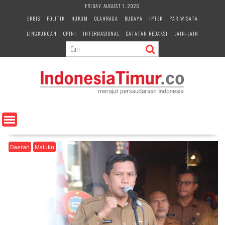
S
FRIDAY, AUGUST 7, 2026
k
EKBIS
POLITIK
HUKUM
OLAHRAGA
BUDAYA
IPTEK
PARIWISATA
i
LINGKUNGAN
OPINI
INTERNASIONAL
CATATAN REDAKSI
LAIN-LAIN
p
t
o
c
o
n
t
e
n
t
Daerah
Maluku