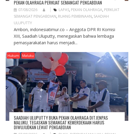
PEKAN OLAHRAGA PERKUAT SEMANGAT PENGABDIAN
07/08/2026
LAPAS
,
PEKAN OLAHRAGA
,
PERKUAT
SEMANGAT PENGABDIAN
,
RUANG PEMBINAAN
,
SAADIAH
ULUPUTTY
Ambon, indonesiatimur.co – Anggota DPR RI Komisi
XIII, Saadiah Uluputty, menegaskan bahwa lembaga
pemasyarakatan harus menjadi...
Hukum
Maluku
SAADIAH ULUPUTTY BUKA PEKAN OLAHRAGA DITJENPAS
MALUKU, TEGASKAN SEMANGAT KEMERDEKAAN HARUS
DIWUJUDKAN LEWAT PENGABDIAN