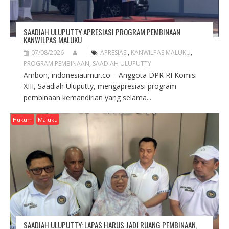
SAADIAH ULUPUTTY APRESIASI PROGRAM PEMBINAAN
KANWILPAS MALUKU
07/08/2026
APRESIASI
,
KANWILPAS MALUKU
,
PROGRAM PEMBINAAN
,
SAADIAH ULUPUTTY
Ambon, indonesiatimur.co – Anggota DPR RI Komisi
XIII, Saadiah Uluputty, mengapresiasi program
pembinaan kemandirian yang selama...
Hukum
Maluku
SAADIAH ULUPUTTY: LAPAS HARUS JADI RUANG PEMBINAAN,