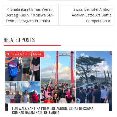
P
Bhabinkamtibmas Werain
Swiss-Belhotel Ambon
O
Berbagi Kasih, 10 Siswa SMP
Adakan Latte Art Battle
S
Terima Seragam Pramuka
Competition
T
N
A
RELATED POSTS
V
I
G
Ekonomi & Bisnis
Maluku
A
T
I
O
N
FUN WALK SANTIKA PREMIERE AMBON: SEHAT BERSAMA,
KOMPAK DALAM SATU KELUARGA