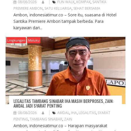
08/08/2026
FUN WALK
,
KOMPAK
,
SANTIKA
PREMIERE AMBON
,
SATU KELUARGA
,
SEHAT BERSAMA
Ambon, indonesiatimur.co – Sore itu, suasana di Hotel
Santika Premiere Ambon tampak berbeda. Para
karyawan dari...
Lingkungan
Maluku
LEGALITAS TAMBANG SINABAR IHA MASIH BERPROSES, ZAIN:
AMDAL JADI SYARAT PENTING
08/08/2026
AMDAL
,
IHA
,
LEGALITAS
,
SYARAT
PENTING
,
TAMBANG SINABAR
,
ZAIN
Ambon, indonesiatimur.co – Harapan masyarakat