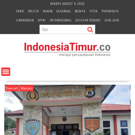
S
SUNDAY, AUGUST 9, 2026
k
EKBIS
POLITIK
HUKUM
OLAHRAGA
BUDAYA
IPTEK
PARIWISATA
i
LINGKUNGAN
OPINI
INTERNASIONAL
CATATAN REDAKSI
LAIN-LAIN
p
t
o
c
o
n
t
e
n
t
Daerah
Maluku