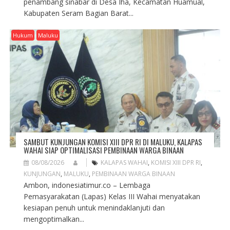
penambang sinabar di Desa Iha, Kecamatan Huamual,
Kabupaten Seram Bagian Barat...
Hukum
Maluku
SAMBUT KUNJUNGAN KOMISI XIII DPR RI DI MALUKU, KALAPAS
WAHAI SIAP OPTIMALISASI PEMBINAAN WARGA BINAAN
08/08/2026
KALAPAS WAHAI
,
KOMISI XIII DPR RI
,
KUNJUNGAN
,
MALUKU
,
PEMBINAAN WARGA BINAAN
Ambon, indonesiatimur.co – Lembaga
Pemasyarakatan (Lapas) Kelas III Wahai menyatakan
kesiapan penuh untuk menindaklanjuti dan
mengoptimalkan...