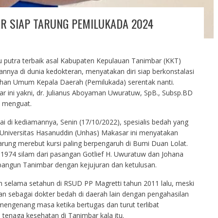
R SIAP TARUNG PEMILUKADA 2024
u putra terbaik asal Kabupaten Kepulauan Tanimbar (KKT)
nnya di dunia kedokteran, menyatakan diri siap berkonstalasi
lihan Umum Kepala Daerah (Pemilukada) serentak nanti.
 ini yakni, dr. Julianus Aboyaman Uwuratuw, SpB., Subsp.BD
n menguat.
ai di kediamannya, Senin (17/10/2022), spesialis bedah yang
 Universitas Hasanuddin (Unhas) Makasar ini menyatakan
arung merebut kursi paling berpengaruh di Bumi Duan Lolat.
 1974 silam dari pasangan Gotlief H. Uwuratuw dan Johana
angun Tanimbar dengan kejujuran dan ketulusan.
 selama setahun di RSUD PP Magretti tahun 2011 lalu, meski
n sebagai dokter bedah di daerah lain dengan pengahasilan
mengenang masa ketika bertugas dan turut terlibat
 tenaga kesehatan di Tanimbar kala itu.