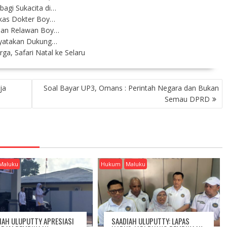
agi Sukacita di…
kas Dokter Boy…
buan Relawan Boy…
Nyatakan Dukung…
a, Safari Natal ke Selaru
ja
Soal Bayar UP3, Omans : Perintah Negara dan Bukan
Semau DPRD
Maluku
Hukum
Maluku
IAH ULUPUTTY APRESIASI
SAADIAH ULUPUTTY: LAPAS