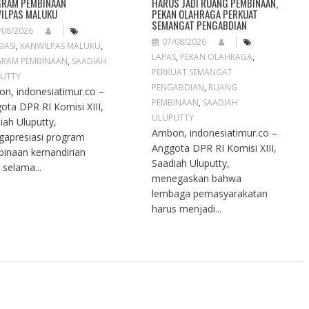
RAM PEMBINAAN
HARUS JADI RUANG PEMBINAAN,
ILPAS MALUKU
PEKAN OLAHRAGA PERKUAT
SEMANGAT PENGABDIAN
/08/2026
07/08/2026
IASI
,
KANWILPAS MALUKU
,
LAPAS
,
PEKAN OLAHRAGA
,
RAM PEMBINAAN
,
SAADIAH
PERKUAT SEMANGAT
UTTY
PENGABDIAN
,
RUANG
n, indonesiatimur.co –
PEMBINAAN
,
SAADIAH
ota DPR RI Komisi XIII,
ULUPUTTY
iah Uluputty,
Ambon, indonesiatimur.co –
apresiasi program
Anggota DPR RI Komisi XIII,
inaan kemandirian
Saadiah Uluputty,
 selama...
menegaskan bahwa
lembaga pemasyarakatan
harus menjadi...