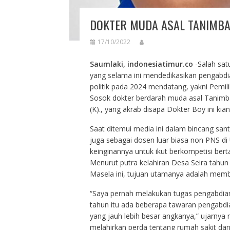
DOKTER MUDA ASAL TANIMBA
17/10/2022
Saumlaki, indonesiatimur.co
-Salah sat
yang selama ini mendedikasikan pengabdia
politik pada 2024 mendatang, yakni Pemi
Sosok dokter berdarah muda asal Tanimbar
(K)., yang akrab disapa Dokter Boy ini kia
Saat ditemui media ini dalam bincang sant
juga sebagai dosen luar biasa non PNS di
keinginannya untuk ikut berkompetisi bert
Menurut putra kelahiran Desa Seira tahun
Masela ini, tujuan utamanya adalah memb
“Saya pernah melakukan tugas pengabdian
tahun itu ada beberapa tawaran pengabdia
yang jauh lebih besar angkanya,” ujarnya 
melahirkan perda tentang rumah sakit dan