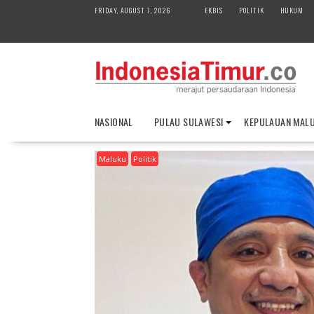
S
FRIDAY, AUGUST 7, 2026
EKBIS
POLITIK
HUKUM
k
i
p
t
o
c
o
NASIONAL
PULAU SULAWESI
KEPULAUAN MAL
n
t
Maluku
Politik
e
n
t