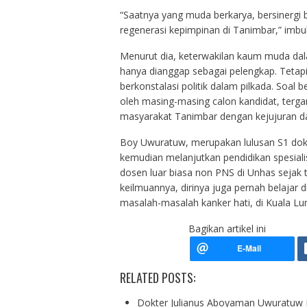
“Saatnya yang muda berkarya, bersinergi 
regenerasi kepimpinan di Tanimbar,” imbuh
Menurut dia, keterwakilan kaum muda dal
hanya dianggap sebagai pelengkap. Tetapi
berkonstalasi politik dalam pilkada. Soal
oleh masing-masing calon kandidat, terg
masyarakat Tanimbar dengan kejujuran d
Boy Uwuratuw, merupakan lulusan S1 dokte
kemudian melanjutkan pendidikan spesiali
dosen luar biasa non PNS di Unhas sejak t
keilmuannya, dirinya juga pernah belajar 
masalah-masalah kanker hati, di Kuala Lum
Bagikan artikel ini
RELATED POSTS:
Dokter Julianus Aboyaman Uwuratuw B