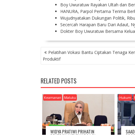
Boy Uwuratuw Rayakan Ultah dan Berb
HANURA, Parpol Pertama Terima Ber
Wujudnyatakan Dukungan Politik, Ri
Secercah Harapan Baru Dari Adaut, 
Dokter Boy Uwuratuw Bersama Keluarg
P
Pelatihan Vokasi Bantu Ciptakan Tenaga Ker
O
Produktif
S
T
N
RELATED POSTS
A
V
I
Keamanan
Maluku
Hukum
G
A
T
I
O
WIDYA PRATIWI PRIHATIN
SAAD