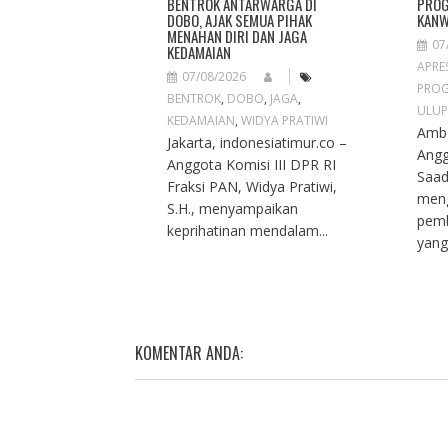
N
BENTROK ANTARWARGA DI
PROG
DOBO, AJAK SEMUA PIHAK
KANW
MENAHAN DIRI DAN JAGA
07
KEDAMAIAN
APRES
07/08/2026
PROG
BENTROK
,
DOBO
,
JAGA
,
ULUP
KEDAMAIAN
,
WIDYA PRATIWI
Ambo
Jakarta, indonesiatimur.co –
Angg
Anggota Komisi III DPR RI
Saad
Fraksi PAN, Widya Pratiwi,
meng
S.H., menyampaikan
pemb
keprihatinan mendalam...
yang
KOMENTAR ANDA: