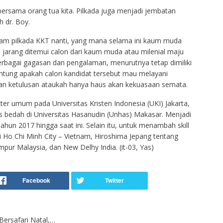
bersama orang tua kita. Pilkada juga menjadi jembatan
 dr. Boy.
am pilkada KKT nanti, yang mana selama ini kaum muda
 jarang ditemui calon dari kaum muda atau milenial maju
 berbagai gagasan dan pengalaman, menurutnya tetap dimiliki
antung apakah calon kandidat tersebut mau melayani
an ketulusan ataukah hanya haus akan kekuasaan semata.
r umum pada Universitas Kristen Indonesia (UKI) Jakarta,
s bedah di Universitas Hasanudin (Unhas) Makasar. Menjadi
ahun 2017 hingga saat ini. Selain itu, untuk menambah skill
di Ho Chi Minh City – Vietnam, Hiroshima Jepang tentang
pur Malaysia, dan New Delhy India. (it-03, Yas)
ersafari Natal,…