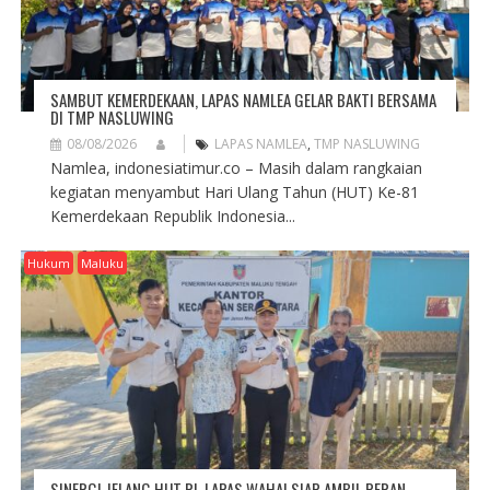
SAMBUT KEMERDEKAAN, LAPAS NAMLEA GELAR BAKTI BERSAMA
DI TMP NASLUWING
08/08/2026
LAPAS NAMLEA
,
TMP NASLUWING
Namlea, indonesiatimur.co – Masih dalam rangkaian
kegiatan menyambut Hari Ulang Tahun (HUT) Ke-81
Kemerdekaan Republik Indonesia...
Hukum
Maluku
SINERGI JELANG HUT RI, LAPAS WAHAI SIAP AMBIL PERAN