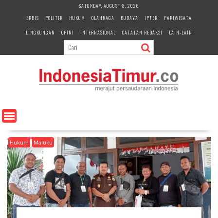
S
SATURDAY, AUGUST 8, 2026
k
EKBIS
POLITIK
HUKUM
OLAHRAGA
BUDAYA
IPTEK
PARIWISATA
i
LINGKUNGAN
OPINI
INTERNASIONAL
CATATAN REDAKSI
LAIN-LAIN
p
t
o
c
o
n
t
e
n
t
Hukum
Maluku