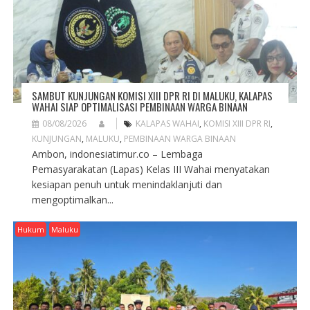
N
SAMBUT KUNJUNGAN KOMISI XIII DPR RI DI MALUKU, KALAPAS
WAHAI SIAP OPTIMALISASI PEMBINAAN WARGA BINAAN
08/08/2026
KALAPAS WAHAI
,
KOMISI XIII DPR RI
,
KUNJUNGAN
,
MALUKU
,
PEMBINAAN WARGA BINAAN
Ambon, indonesiatimur.co – Lembaga
Pemasyarakatan (Lapas) Kelas III Wahai menyatakan
kesiapan penuh untuk menindaklanjuti dan
mengoptimalkan...
Hukum
Maluku