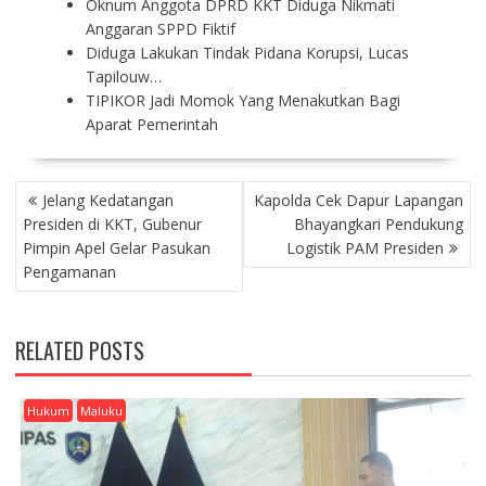
Oknum Anggota DPRD KKT Diduga Nikmati
Anggaran SPPD Fiktif
Diduga Lakukan Tindak Pidana Korupsi, Lucas
Tapilouw…
TIPIKOR Jadi Momok Yang Menakutkan Bagi
Aparat Pemerintah
P
Jelang Kedatangan
Kapolda Cek Dapur Lapangan
O
Presiden di KKT, Gubenur
Bhayangkari Pendukung
S
Pimpin Apel Gelar Pasukan
Logistik PAM Presiden
T
Pengamanan
N
A
V
RELATED POSTS
I
G
A
Hukum
Maluku
T
I
O