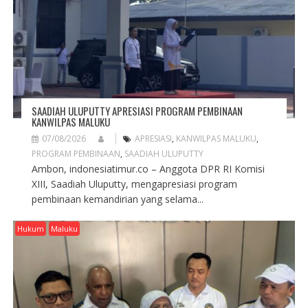
SAADIAH ULUPUTTY APRESIASI PROGRAM PEMBINAAN
KANWILPAS MALUKU
07/08/2026
APRESIASI
,
KANWILPAS MALUKU
,
PROGRAM PEMBINAAN
,
SAADIAH ULUPUTTY
Ambon, indonesiatimur.co – Anggota DPR RI Komisi
XIII, Saadiah Uluputty, mengapresiasi program
pembinaan kemandirian yang selama...
Hukum
Maluku