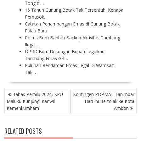
Tong di…
16 Tahun Gunung Botak Tak Tersentuh, Kenapa
Pemasok…
Catatan Penambangan Emas di Gunung Botak,
Pulau Buru
Polres Buru Bantah Backup Aktivitas Tambang
Ilegal…
DPRD Buru Dukungan Bupati Legalkan
Tambang Emas GB…
Puluhan Rendaman Emas Ilegal Di Wamsait
Tak…
P
Bahas Pemilu 2024, KPU
Kontingen POPMAL Tanimbar
O
Maluku Kunjungi Kanwil
Hari Ini Bertolak ke Kota
S
Kemenkumham
Ambon
T
N
A
RELATED POSTS
V
I