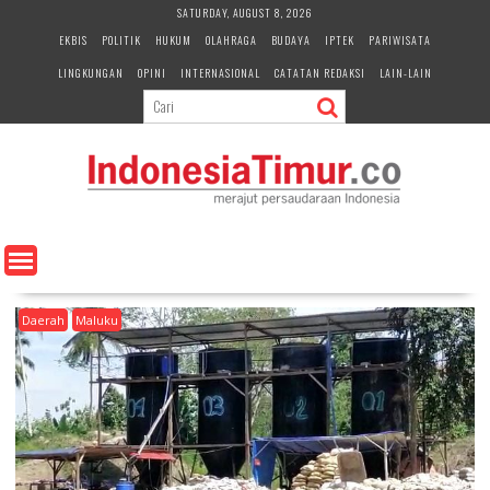
S
SATURDAY, AUGUST 8, 2026
k
EKBIS
POLITIK
HUKUM
OLAHRAGA
BUDAYA
IPTEK
PARIWISATA
i
LINGKUNGAN
OPINI
INTERNASIONAL
CATATAN REDAKSI
LAIN-LAIN
p
t
o
c
o
n
t
e
n
t
Daerah
Maluku