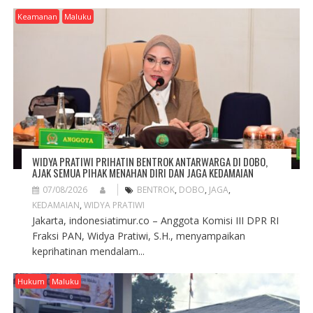
G
Keamanan
Maluku
A
T
I
O
N
WIDYA PRATIWI PRIHATIN BENTROK ANTARWARGA DI DOBO,
AJAK SEMUA PIHAK MENAHAN DIRI DAN JAGA KEDAMAIAN
07/08/2026
BENTROK
,
DOBO
,
JAGA
,
KEDAMAIAN
,
WIDYA PRATIWI
Jakarta, indonesiatimur.co – Anggota Komisi III DPR RI
Fraksi PAN, Widya Pratiwi, S.H., menyampaikan
keprihatinan mendalam...
Hukum
Maluku