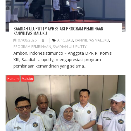
SAADIAH ULUPUTTY APRESIASI PROGRAM PEMBINAAN
KANWILPAS MALUKU
07/08/2026
APRESIASI
,
KANWILPAS MALUKU
,
PROGRAM PEMBINAAN
,
SAADIAH ULUPUTTY
Ambon, indonesiatimur.co – Anggota DPR RI Komisi
XIII, Saadiah Uluputty, mengapresiasi program
pembinaan kemandirian yang selama...
Hukum
Maluku