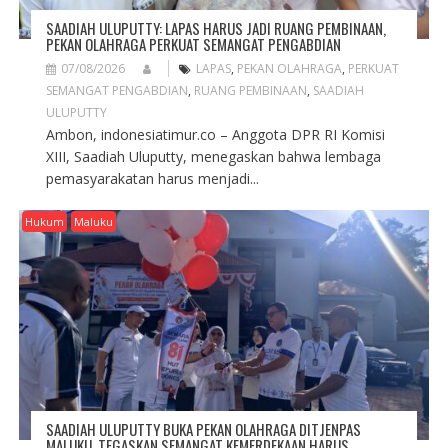
SAADIAH ULUPUTTY: LAPAS HARUS JADI RUANG PEMBINAAN,
PEKAN OLAHRAGA PERKUAT SEMANGAT PENGABDIAN
07/08/2026
LAPAS
,
PEKAN OLAHRAGA
,
PERKUAT
SEMANGAT PENGABDIAN
,
RUANG PEMBINAAN
,
SAADIAH
ULUPUTTY
Ambon, indonesiatimur.co – Anggota DPR RI Komisi
XIII, Saadiah Uluputty, menegaskan bahwa lembaga
pemasyarakatan harus menjadi...
Hukum
Maluku
SAADIAH ULUPUTTY BUKA PEKAN OLAHRAGA DITJENPAS
MALUKU, TEGASKAN SEMANGAT KEMERDEKAAN HARUS