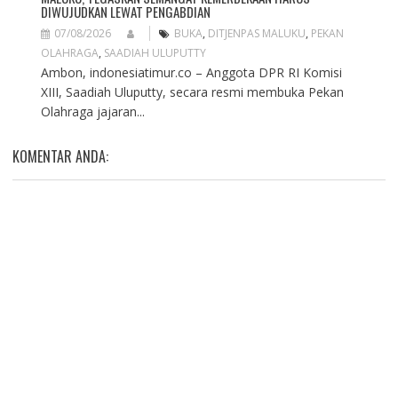
DIWUJUDKAN LEWAT PENGABDIAN
07/08/2026
BUKA
,
DITJENPAS MALUKU
,
PEKAN
OLAHRAGA
,
SAADIAH ULUPUTTY
Ambon, indonesiatimur.co – Anggota DPR RI Komisi
XIII, Saadiah Uluputty, secara resmi membuka Pekan
Olahraga jajaran...
KOMENTAR ANDA: