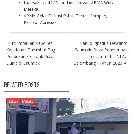
Ikut Baksos 447 Sapu Lidi Dengan APMA,Widya :
Mereka…
APMA Gelar Diskusi Publik Terkait Sampah,
Pemkot Apresiasi
P
Ini Imbauan Kapolres
Lanud Ignatius Dewanto
O
Kepulauan Tanimbar Bagi
Saumlaki Buka Penerimaan
S
Pendukung Fanatik Piala
Tamtama PK TNI AU
T
Dunia di Saumlaki
Gelombang I Tahun 2023
N
A
V
RELATED POSTS
I
G
A
Hukum
Maluku
T
I
O
N