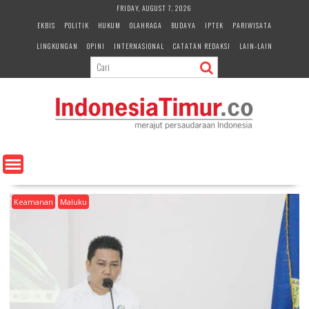
S
FRIDAY, AUGUST 7, 2026
k
EKBIS
POLITIK
HUKUM
OLAHRAGA
BUDAYA
IPTEK
PARIWISATA
i
LINGKUNGAN
OPINI
INTERNASIONAL
CATATAN REDAKSI
LAIN-LAIN
p
t
o
c
o
n
t
e
n
t
Keamanan
Maluku