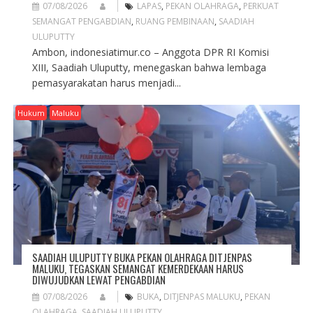
07/08/2026
LAPAS
,
PEKAN OLAHRAGA
,
PERKUAT
SEMANGAT PENGABDIAN
,
RUANG PEMBINAAN
,
SAADIAH
ULUPUTTY
Ambon, indonesiatimur.co – Anggota DPR RI Komisi
XIII, Saadiah Uluputty, menegaskan bahwa lembaga
pemasyarakatan harus menjadi...
Hukum
Maluku
SAADIAH ULUPUTTY BUKA PEKAN OLAHRAGA DITJENPAS
MALUKU, TEGASKAN SEMANGAT KEMERDEKAAN HARUS
DIWUJUDKAN LEWAT PENGABDIAN
07/08/2026
BUKA
,
DITJENPAS MALUKU
,
PEKAN
OLAHRAGA
,
SAADIAH ULUPUTTY