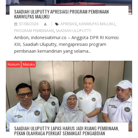
SAADIAH ULUPUTTY APRESIASI PROGRAM PEMBINAAN
KANWILPAS MALUKU
07/08/2026
APRESIASI
,
KANWILPAS MALUKU
,
PROGRAM PEMBINAAN
,
SAADIAH ULUPUTTY
Ambon, indonesiatimur.co – Anggota DPR RI Komisi
XIII, Saadiah Uluputty, mengapresiasi program
pembinaan kemandirian yang selama...
Hukum
Maluku
SAADIAH ULUPUTTY: LAPAS HARUS JADI RUANG PEMBINAAN,
PEKAN OLAHRAGA PERKUAT SEMANGAT PENGABDIAN