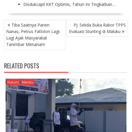
Disdukcapil KKT Optimis, Tahun Ini Tingkatkan…
P
Tiba Saatnya Panen
PJ. Sekda Buka Rakor TPPS
O
Nanas, Petrus Fatlolon Lagi-
Evaluasi Stunting di Maluku
S
Lagi Ajak Masyarakat
T
Tanimbar Menanam
N
A
V
RELATED POSTS
I
G
A
Hukum
Maluku
T
I
O
N