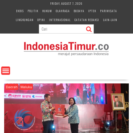
S
FRIDAY, AUGUST 7, 2026
k
EKBIS
POLITIK
HUKUM
OLAHRAGA
BUDAYA
IPTEK
PARIWISATA
i
LINGKUNGAN
OPINI
INTERNASIONAL
CATATAN REDAKSI
LAIN-LAIN
p
t
o
c
o
n
t
e
n
t
Daerah
Maluku