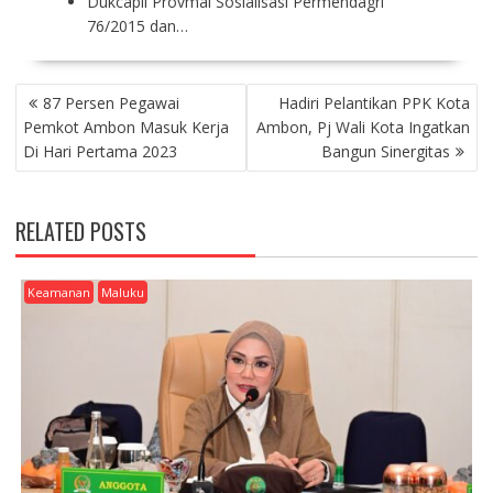
Dukcapil Provmal Sosialisasi Permendagri
76/2015 dan…
P
87 Persen Pegawai
Hadiri Pelantikan PPK Kota
O
Pemkot Ambon Masuk Kerja
Ambon, Pj Wali Kota Ingatkan
S
Di Hari Pertama 2023
Bangun Sinergitas
T
N
A
RELATED POSTS
V
I
G
Keamanan
Maluku
A
T
I
O
N