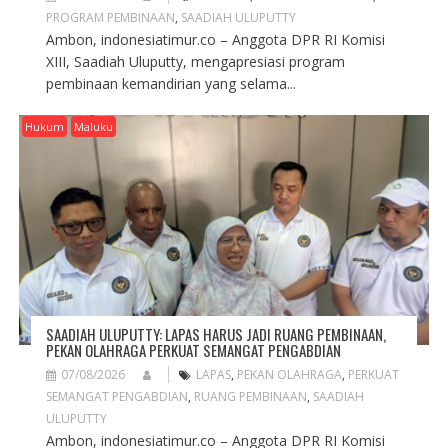
PROGRAM PEMBINAAN
,
SAADIAH ULUPUTTY
Ambon, indonesiatimur.co – Anggota DPR RI Komisi
XIII, Saadiah Uluputty, mengapresiasi program
pembinaan kemandirian yang selama...
Hukum
Maluku
SAADIAH ULUPUTTY: LAPAS HARUS JADI RUANG PEMBINAAN,
PEKAN OLAHRAGA PERKUAT SEMANGAT PENGABDIAN
07/08/2026
LAPAS
,
PEKAN OLAHRAGA
,
PERKUAT
SEMANGAT PENGABDIAN
,
RUANG PEMBINAAN
,
SAADIAH
ULUPUTTY
Ambon, indonesiatimur.co – Anggota DPR RI Komisi