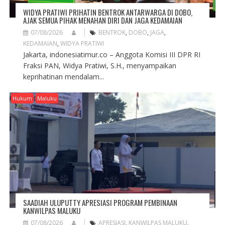
WIDYA PRATIWI PRIHATIN BENTROK ANTARWARGA DI DOBO,
AJAK SEMUA PIHAK MENAHAN DIRI DAN JAGA KEDAMAIAN
07/08/2026
BENTROK
,
DOBO
,
JAGA
,
KEDAMAIAN
,
WIDYA PRATIWI
Jakarta, indonesiatimur.co – Anggota Komisi III DPR RI
Fraksi PAN, Widya Pratiwi, S.H., menyampaikan
keprihatinan mendalam...
Hukum
Maluku
SAADIAH ULUPUTTY APRESIASI PROGRAM PEMBINAAN
KANWILPAS MALUKU
07/08/2026
APRESIASI
,
KANWILPAS MALUKU
,