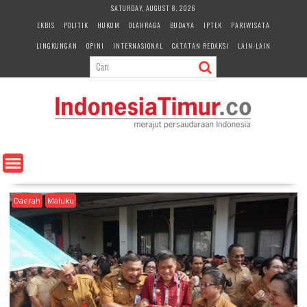
S
SATURDAY, AUGUST 8, 2026
k
EKBIS
POLITIK
HUKUM
OLAHRAGA
BUDAYA
IPTEK
PARIWISATA
i
LINGKUNGAN
OPINI
INTERNASIONAL
CATATAN REDAKSI
LAIN-LAIN
p
t
o
c
o
n
t
e
n
t
Daerah
Maluku