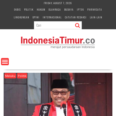
S
FRIDAY, AUGUST 7, 2026
k
EKBIS
POLITIK
HUKUM
OLAHRAGA
BUDAYA
IPTEK
PARIWISATA
i
LINGKUNGAN
OPINI
INTERNASIONAL
CATATAN REDAKSI
LAIN-LAIN
p
t
o
c
o
n
t
e
n
t
Maluku
Politik