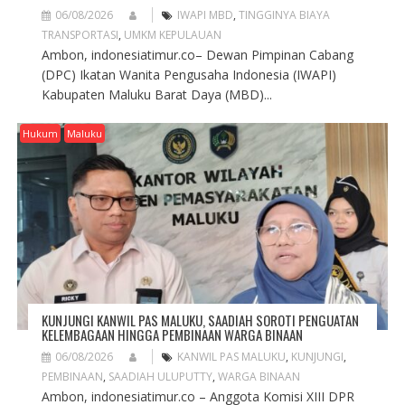
06/08/2026
IWAPI MBD
,
TINGGINYA BIAYA
TRANSPORTASI
,
UMKM KEPULAUAN
Ambon, indonesiatimur.co– Dewan Pimpinan Cabang
(DPC) Ikatan Wanita Pengusaha Indonesia (IWAPI)
Kabupaten Maluku Barat Daya (MBD)...
Hukum
Maluku
KUNJUNGI KANWIL PAS MALUKU, SAADIAH SOROTI PENGUATAN
KELEMBAGAAN HINGGA PEMBINAAN WARGA BINAAN
06/08/2026
KANWIL PAS MALUKU
,
KUNJUNGI
,
PEMBINAAN
,
SAADIAH ULUPUTTY
,
WARGA BINAAN
Ambon, indonesiatimur.co – Anggota Komisi XIII DPR