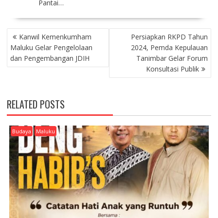
Pantai…
P
Kanwil Kemenkumham
Persiapkan RKPD Tahun
O
Maluku Gelar Pengelolaan
2024, Pemda Kepulauan
S
dan Pengembangan JDIH
Tanimbar Gelar Forum
T
Konsultasi Publik
N
A
V
RELATED POSTS
I
G
A
Budaya
Maluku
T
I
O
N