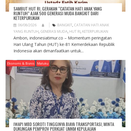
SAMBUT HUT RI, GERAKAN “CATATAN HATI ANAK YANG
RUNTUH” AJAK 500 GENERASI MUDA BANGKIT DARI
KETERPURUKAN
06/08/2026
BANGKIT
,
CATATAN HATI ANAK
YANG RUNTUH
,
GENERASI MUDA
,
HUT RI
,
KETERPURUKAN
Ambon, indonesiatimur.co – Momentum peringatan
Hari Ulang Tahun (HUT) ke-81 Kemerdekaan Republik
Indonesia akan dimanfaatkan untuk...
Ekonomi & Bisnis
Maluku
IWAPI MBD SOROTI TINGGINYA BIAYA TRANSPORTASI, MINTA
DUKUNGAN PEMPROV PERKUAT UMKM KEPULAUAN