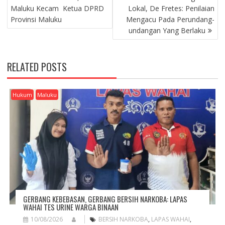
O
Maluku Kecam Ketua DPRD
Lokal, De Fretes: Penilaian
S
Provinsi Maluku
Mengacu Pada Perundang-
T
undangan Yang Berlaku
N
A
V
RELATED POSTS
I
G
A
Hukum
Maluku
T
I
O
N
GERBANG KEBEBASAN, GERBANG BERSIH NARKOBA: LAPAS
WAHAI TES URINE WARGA BINAAN
10/08/2026
BERSIH NARKOBA
,
LAPAS WAHAI
,