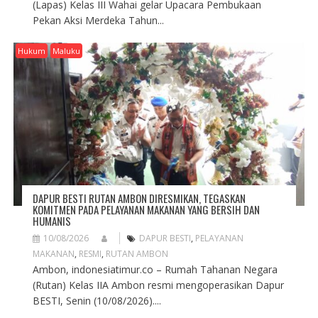
(Lapas) Kelas III Wahai gelar Upacara Pembukaan
Pekan Aksi Merdeka Tahun...
Hukum
Maluku
DAPUR BESTI RUTAN AMBON DIRESMIKAN, TEGASKAN
KOMITMEN PADA PELAYANAN MAKANAN YANG BERSIH DAN
HUMANIS
10/08/2026
DAPUR BESTI
,
PELAYANAN
MAKANAN
,
RESMI
,
RUTAN AMBON
Ambon, indonesiatimur.co – Rumah Tahanan Negara
(Rutan) Kelas IIA Ambon resmi mengoperasikan Dapur
BESTI, Senin (10/08/2026)....