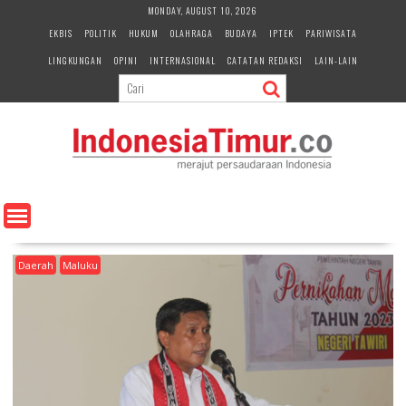
S
MONDAY, AUGUST 10, 2026
k
EKBIS
POLITIK
HUKUM
OLAHRAGA
BUDAYA
IPTEK
PARIWISATA
i
LINGKUNGAN
OPINI
INTERNASIONAL
CATATAN REDAKSI
LAIN-LAIN
p
t
o
c
o
n
t
e
n
t
Daerah
Maluku