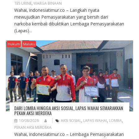
TES URINE
,
WARGA BINAAN
Wahai, indonesiatimur.co – Langkah nyata
mewujudkan Pemasyarakatan yang bersih dari
narkoba kembali dibuktikan Lembaga Pemasyarakatan
(Lapas)...
Hukum
Maluku
DARI LOMBA HINGGA AKSI SOSIAL, LAPAS WAHAI SEMARAKKAN
PEKAN AKSI MERDEKA
10/08/2026
AKSI SOSIAL
,
LAPAS WAHAI
,
LOMBA
,
PEKAN AKSI MERDEKA
Wahai, indonesiatimur.co – Lembaga Pemasyarakatan