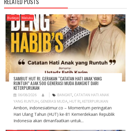
RELATED POSTS
I
G
A
Budaya
Maluku
T
I
O
N
SAMBUT HUT RI, GERAKAN “CATATAN HATI ANAK YANG
RUNTUH” AJAK 500 GENERASI MUDA BANGKIT DARI
KETERPURUKAN
06/08/2026
BANGKIT
,
CATATAN HATI ANAK
YANG RUNTUH
,
GENERASI MUDA
,
HUT RI
,
KETERPURUKAN
Ambon, indonesiatimur.co – Momentum peringatan
Hari Ulang Tahun (HUT) ke-81 Kemerdekaan Republik
Indonesia akan dimanfaatkan untuk...