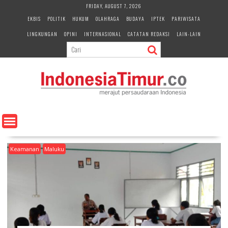
S
FRIDAY, AUGUST 7, 2026
k
EKBIS
POLITIK
HUKUM
OLAHRAGA
BUDAYA
IPTEK
PARIWISATA
i
LINGKUNGAN
OPINI
INTERNASIONAL
CATATAN REDAKSI
LAIN-LAIN
p
t
o
c
o
n
t
e
n
t
Keamanan
Maluku