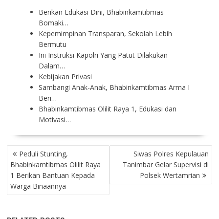
Berikan Edukasi Dini, Bhabinkamtibmas
Bomaki…
Kepemimpinan Transparan, Sekolah Lebih
Bermutu
Ini Instruksi Kapolri Yang Patut Dilakukan
Dalam…
Kebijakan Privasi
Sambangi Anak-Anak, Bhabinkamtibmas Arma I
Beri…
Bhabinkamtibmas Olilit Raya 1, Edukasi dan
Motivasi…
P
Peduli Stunting,
Siwas Polres Kepulauan
O
Bhabinkamtibmas Olilit Raya
Tanimbar Gelar Supervisi di
S
1 Berikan Bantuan Kepada
Polsek Wertamrian
T
Warga Binaannya
N
A
V