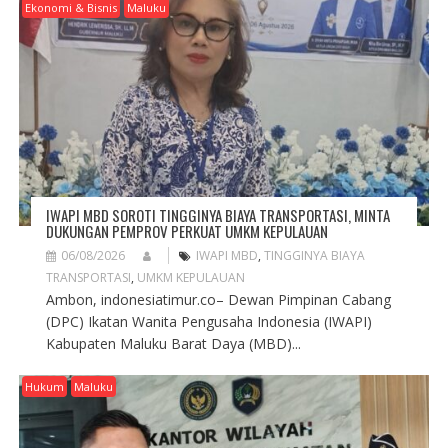
Ekonomi & Bisnis
Maluku
IWAPI MBD SOROTI TINGGINYA BIAYA TRANSPORTASI, MINTA
DUKUNGAN PEMPROV PERKUAT UMKM KEPULAUAN
06/08/2026
IWAPI MBD
,
TINGGINYA BIAYA
TRANSPORTASI
,
UMKM KEPULAUAN
Ambon, indonesiatimur.co– Dewan Pimpinan Cabang
(DPC) Ikatan Wanita Pengusaha Indonesia (IWAPI)
Kabupaten Maluku Barat Daya (MBD)...
Hukum
Maluku