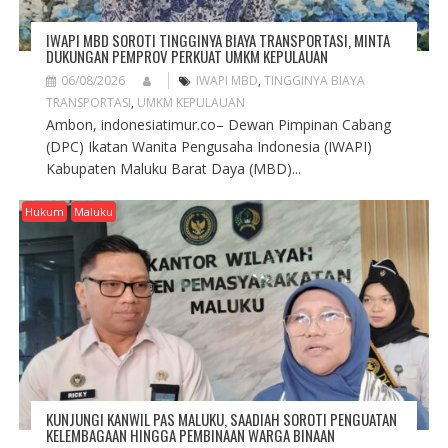
IWAPI MBD SOROTI TINGGINYA BIAYA TRANSPORTASI, MINTA
DUKUNGAN PEMPROV PERKUAT UMKM KEPULAUAN
06/08/2026
IWAPI MBD
,
TINGGINYA BIAYA
TRANSPORTASI
,
UMKM KEPULAUAN
Ambon, indonesiatimur.co– Dewan Pimpinan Cabang
(DPC) Ikatan Wanita Pengusaha Indonesia (IWAPI)
Kabupaten Maluku Barat Daya (MBD)...
Hukum
Maluku
KUNJUNGI KANWIL PAS MALUKU, SAADIAH SOROTI PENGUATAN
KELEMBAGAAN HINGGA PEMBINAAN WARGA BINAAN