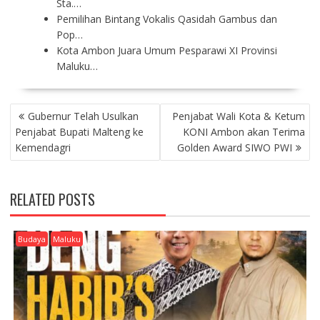
Sta.…
Pemilihan Bintang Vokalis Qasidah Gambus dan
Pop…
Kota Ambon Juara Umum Pesparawi XI Provinsi
Maluku…
P
Gubernur Telah Usulkan
Penjabat Wali Kota & Ketum
O
Penjabat Bupati Malteng ke
KONI Ambon akan Terima
S
Kemendagri
Golden Award SIWO PWI
T
N
A
RELATED POSTS
V
I
G
Budaya
Maluku
A
T
I
O
N