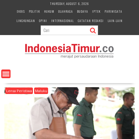
S
THURSDAY, AUGUST 6, 2026
k
EKBIS
POLITIK
HUKUM
OLAHRAGA
BUDAYA
IPTEK
PARIWISATA
i
LINGKUNGAN
OPINI
INTERNASIONAL
CATATAN REDAKSI
LAIN-LAIN
p
t
o
c
o
n
t
e
n
t
Lensa Peristiwa
Maluku