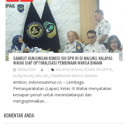
SAMBUT KUNJUNGAN KOMISI XIII DPR RI DI MALUKU, KALAPAS
WAHAI SIAP OPTIMALISASI PEMBINAAN WARGA BINAAN
08/08/2026
KALAPAS WAHAI
,
KOMISI XIII DPR RI
,
KUNJUNGAN
,
MALUKU
,
PEMBINAAN WARGA BINAAN
Ambon, indonesiatimur.co – Lembaga
Pemasyarakatan (Lapas) Kelas III Wahai menyatakan
kesiapan penuh untuk menindaklanjuti dan
mengoptimalkan...
KOMENTAR ANDA: