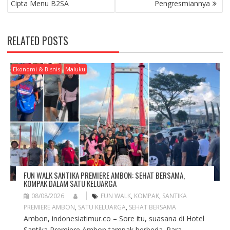
Cipta Menu B2SA
Pengresmiannya
N
A
V
RELATED POSTS
I
G
A
Ekonomi & Bisnis
Maluku
T
I
O
N
FUN WALK SANTIKA PREMIERE AMBON: SEHAT BERSAMA,
KOMPAK DALAM SATU KELUARGA
08/08/2026
FUN WALK
,
KOMPAK
,
SANTIKA
PREMIERE AMBON
,
SATU KELUARGA
,
SEHAT BERSAMA
Ambon, indonesiatimur.co – Sore itu, suasana di Hotel
Santika Premiere Ambon tampak berbeda. Para