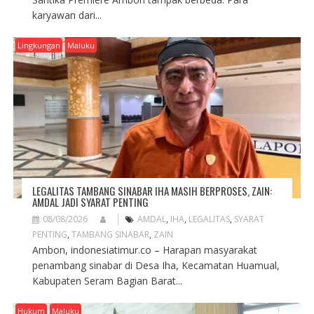
karyawan dari...
Lingkungan
Maluku
LEGALITAS TAMBANG SINABAR IHA MASIH BERPROSES, ZAIN:
AMDAL JADI SYARAT PENTING
08/08/2026
AMDAL
,
IHA
,
LEGALITAS
,
SYARAT
PENTING
,
TAMBANG SINABAR
,
ZAIN
Ambon, indonesiatimur.co – Harapan masyarakat
penambang sinabar di Desa Iha, Kecamatan Huamual,
Kabupaten Seram Bagian Barat...
Hukum
Maluku