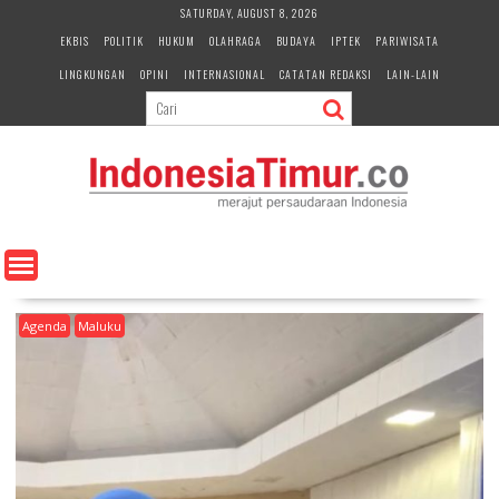
S
SATURDAY, AUGUST 8, 2026
k
EKBIS
POLITIK
HUKUM
OLAHRAGA
BUDAYA
IPTEK
PARIWISATA
i
LINGKUNGAN
OPINI
INTERNASIONAL
CATATAN REDAKSI
LAIN-LAIN
p
t
o
c
o
n
t
e
n
t
Agenda
Maluku