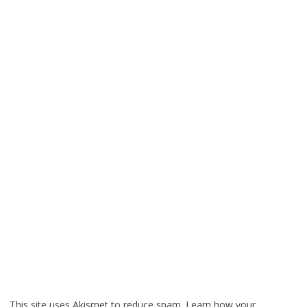
This site uses Akismet to reduce spam.
Learn how your