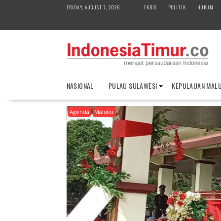
S
FRIDAY, AUGUST 7, 2026
EKBIS
POLITIK
HUKUM
k
i
p
t
o
c
o
NASIONAL
PULAU SULAWESI
KEPULAUAN MAL
n
t
Agenda
Maluku
e
n
t