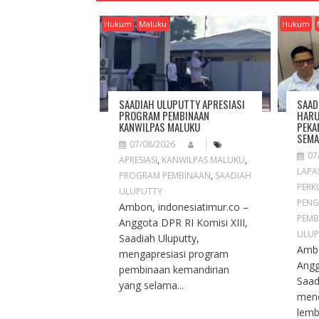
V
I
Hukum
Maluku
Hukum
G
A
T
I
O
SAADIAH ULUPUTTY APRESIASI
SAAD
N
PROGRAM PEMBINAAN
HARU
KANWILPAS MALUKU
PEKA
SEMA
07/08/2026
07
APRESIASI
,
KANWILPAS MALUKU
,
LAPA
PROGRAM PEMBINAAN
,
SAADIAH
PERK
ULUPUTTY
PENG
Ambon, indonesiatimur.co –
PEMB
Anggota DPR RI Komisi XIII,
ULUP
Saadiah Uluputty,
Ambo
mengapresiasi program
Angg
pembinaan kemandirian
Saad
yang selama...
men
lemb