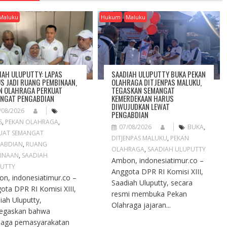
Maluku
Hukum
Maluku
IAH ULUPUTTY: LAPAS
SAADIAH ULUPUTTY BUKA PEKAN
S JADI RUANG PEMBINAAN,
OLAHRAGA DITJENPAS MALUKU,
N OLAHRAGA PERKUAT
TEGASKAN SEMANGAT
NGAT PENGABDIAN
KEMERDEKAAN HARUS
DIWUJUDKAN LEWAT
/08/2026
PENGABDIAN
S
,
PEKAN OLAHRAGA
,
07/08/2026
BUKA
,
UAT SEMANGAT
DITJENPAS MALUKU
,
PEKAN
ABDIAN
,
RUANG
OLAHRAGA
,
SAADIAH ULUPUTTY
INAAN
,
SAADIAH
Ambon, indonesiatimur.co –
UTTY
Anggota DPR RI Komisi XIII,
n, indonesiatimur.co –
Saadiah Uluputty, secara
ota DPR RI Komisi XIII,
resmi membuka Pekan
iah Uluputty,
Olahraga jajaran...
egaskan bahwa
aga pemasyarakatan