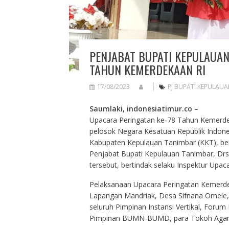
PENJABAT BUPATI KEPULAUAN
TAHUN KEMERDEKAAN RI
17/08/2023
PJ BUPATI KEPULAU
Saumlaki, indonesiatimur.co
–
Upacara Peringatan ke-78 Tahun Kemerdeka
pelosok Negara Kesatuan Republik Indonesia
Kabupaten Kepulauan Tanimbar (KKT), be
Penjabat Bupati Kepulauan Tanimbar, D
tersebut, bertindak selaku Inspektur Upacar
Pelaksanaan Upacara Peringatan Kemerdek
Lapangan Mandriak, Desa Sifnana Omele, 
seluruh Pimpinan Instansi Vertikal, Foru
Pimpinan BUMN-BUMD, para Tokoh Agama,