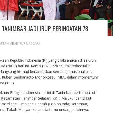
 TANIMBAR JADI IRUP PERINGATAN 78
AN TANIMBAR IRUP UPACARA
an Republik Indonesia (RI) yang dilaksanakan di seluruh
 (NKRI) hari ini, Kamis (17/08/2023), tak terkecuali di
rlangsung hikmad berlandaskan semangat nasionalisme.
rs. Ruben Benharvioto Moriolkossu, MM., dalam momentum
a (Irup).
aan Bangsa Indonesia kali ini di Tanimbar, bertempat di
Kecamatan Tanimbar Selatan, KKT, Maluku, dan diikuti
m Koordinasi Pimpinan Daerah (Forkopimda) setempat,
 Tokoh Masyarakat, serta tamu undangan lainnya.