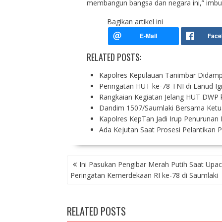
membangun bangsa dan negara ini,” imbuh 
Bagikan artikel ini
RELATED POSTS:
Kapolres Kepulauan Tanimbar Didampin
Peringatan HUT ke-78 TNI di Lanud I
Rangkaian Kegiatan Jelang HUT DWP 
Dandim 1507/Saumlaki Bersama Ketu
Kapolres KepTan Jadi Irup Penurunan
Ada Kejutan Saat Prosesi Pelantikan 
P
Ini Pasukan Pengibar Merah Putih Saat Upac
O
Peringatan Kemerdekaan RI ke-78 di Saumlaki
S
T
N
RELATED POSTS
A