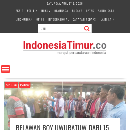
S
SATURDAY, AUGUST 8, 2026
k
EKBIS
POLITIK
HUKUM
OLAHRAGA
BUDAYA
IPTEK
PARIWISATA
i
LINGKUNGAN
OPINI
INTERNASIONAL
CATATAN REDAKSI
LAIN-LAIN
p
t
o
c
o
n
t
e
n
t
Maluku
Politik
RELAWAN BOY UWURATUW DARI 15