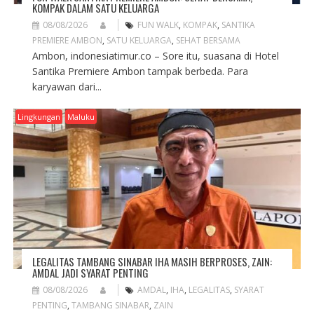
KOMPAK DALAM SATU KELUARGA
08/08/2026
FUN WALK
,
KOMPAK
,
SANTIKA
PREMIERE AMBON
,
SATU KELUARGA
,
SEHAT BERSAMA
Ambon, indonesiatimur.co – Sore itu, suasana di Hotel
Santika Premiere Ambon tampak berbeda. Para
karyawan dari...
Lingkungan
Maluku
LEGALITAS TAMBANG SINABAR IHA MASIH BERPROSES, ZAIN:
AMDAL JADI SYARAT PENTING
08/08/2026
AMDAL
,
IHA
,
LEGALITAS
,
SYARAT
PENTING
,
TAMBANG SINABAR
,
ZAIN