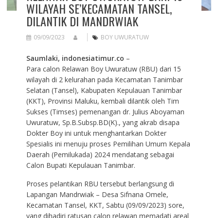
WILAYAH SE’KECAMATAN TANSEL,
DILANTIK DI MANDRWIAK
09/09/2023
BOY UWURATUW
Saumlaki, indonesiatimur.co
–
Para calon Relawan Boy Uwuratuw (RBU) dari 15
wilayah di 2 kelurahan pada Kecamatan Tanimbar
Selatan (Tansel), Kabupaten Kepulauan Tanimbar
(KKT), Provinsi Maluku, kembali dilantik oleh Tim
Sukses (Timses) pemenangan dr. Julius Aboyaman
Uwuratuw, Sp.B.Subsp.BD(K)., yang akrab disapa
Dokter Boy ini untuk menghantarkan Dokter
Spesialis ini menuju proses Pemilihan Umum Kepala
Daerah (Pemilukada) 2024 mendatang sebagai
Calon Bupati Kepulauan Tanimbar.
Proses pelantikan RBU tersebut berlangsung di
Lapangan Mandrwiak – Desa Sifnana Omele,
Kecamatan Tansel, KKT, Sabtu (09/09/2023) sore,
yang dihadiri ratusan calon relawan memadati areal