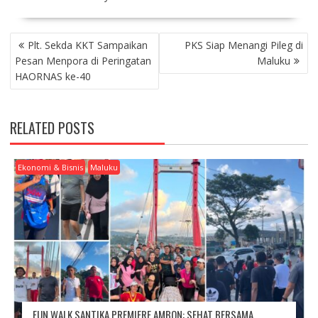
P
Plt. Sekda KKT Sampaikan
PKS Siap Menangi Pileg di
O
Pesan Menpora di Peringatan
Maluku
S
HAORNAS ke-40
T
N
A
RELATED POSTS
V
I
G
Ekonomi & Bisnis
Maluku
A
T
I
O
N
FUN WALK SANTIKA PREMIERE AMBON: SEHAT BERSAMA,