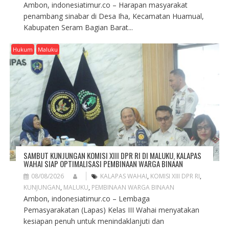
Ambon, indonesiatimur.co – Harapan masyarakat
penambang sinabar di Desa Iha, Kecamatan Huamual,
Kabupaten Seram Bagian Barat...
Hukum
Maluku
SAMBUT KUNJUNGAN KOMISI XIII DPR RI DI MALUKU, KALAPAS
WAHAI SIAP OPTIMALISASI PEMBINAAN WARGA BINAAN
08/08/2026
KALAPAS WAHAI
,
KOMISI XIII DPR RI
,
KUNJUNGAN
,
MALUKU
,
PEMBINAAN WARGA BINAAN
Ambon, indonesiatimur.co – Lembaga
Pemasyarakatan (Lapas) Kelas III Wahai menyatakan
kesiapan penuh untuk menindaklanjuti dan