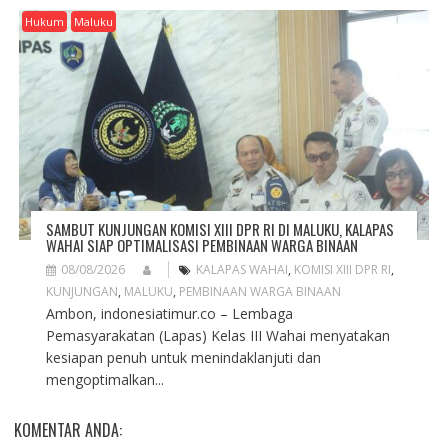
Hukum
Maluku
SAMBUT KUNJUNGAN KOMISI XIII DPR RI DI MALUKU, KALAPAS
WAHAI SIAP OPTIMALISASI PEMBINAAN WARGA BINAAN
08/08/2026
KALAPAS WAHAI
,
KOMISI XIII DPR RI
,
KUNJUNGAN
,
MALUKU
,
PEMBINAAN WARGA BINAAN
Ambon, indonesiatimur.co – Lembaga
Pemasyarakatan (Lapas) Kelas III Wahai menyatakan
kesiapan penuh untuk menindaklanjuti dan
mengoptimalkan...
KOMENTAR ANDA: