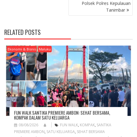
T
Polsek Polres Kepulauan
N
Tanimbar
A
V
I
RELATED POSTS
G
A
T
Ekonomi & Bisnis
Maluku
I
O
N
FUN WALK SANTIKA PREMIERE AMBON: SEHAT BERSAMA,
KOMPAK DALAM SATU KELUARGA
08/08/2026
FUN WALK
,
KOMPAK
,
SANTIKA
PREMIERE AMBON
,
SATU KELUARGA
,
SEHAT BERSAMA