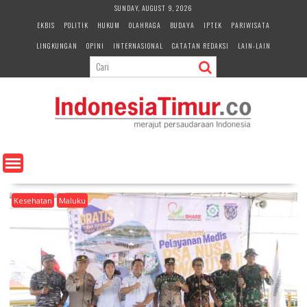
S
SUNDAY, AUGUST 9, 2026
k
EKBIS
POLITIK
HUKUM
OLAHRAGA
BUDAYA
IPTEK
PARIWISATA
i
LINGKUNGAN
OPINI
INTERNASIONAL
CATATAN REDAKSI
LAIN-LAIN
p
t
o
c
o
n
t
e
n
t
Kesehatan
Maluku