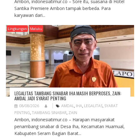
Ambon, indonesiatimur.co – Sore itu, suasana di Hotel
Santika Premiere Ambon tampak berbeda. Para
karyawan dari...
Lingkungan
Maluku
LEGALITAS TAMBANG SINABAR IHA MASIH BERPROSES, ZAIN:
AMDAL JADI SYARAT PENTING
08/08/2026
AMDAL
,
IHA
,
LEGALITAS
,
SYARAT
PENTING
,
TAMBANG SINABAR
,
ZAIN
Ambon, indonesiatimur.co – Harapan masyarakat
penambang sinabar di Desa Iha, Kecamatan Huamual,
Kabupaten Seram Bagian Barat...