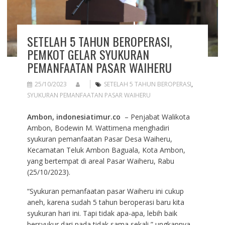
SETELAH 5 TAHUN BEROPERASI,
PEMKOT GELAR SYUKURAN
PEMANFAATAN PASAR WAIHERU
25/10/2023
SETELAH 5 TAHUN BEROPERASI
,
SYUKURAN PEMANFAATAN PASAR WAIHERU
Ambon, indonesiatimur.co
– Penjabat Walikota
Ambon, Bodewin M. Wattimena menghadiri
syukuran pemanfaatan Pasar Desa Waiheru,
Kecamatan Teluk Ambon Baguala, Kota Ambon,
yang bertempat di areal Pasar Waiheru, Rabu
(25/10/2023).
“Syukuran pemanfaatan pasar Waiheru ini cukup
aneh, karena sudah 5 tahun beroperasi baru kita
syukuran hari ini. Tapi tidak apa-apa, lebih baik
bersyukur dari pada tidak sama sekali,” ungkapnya.