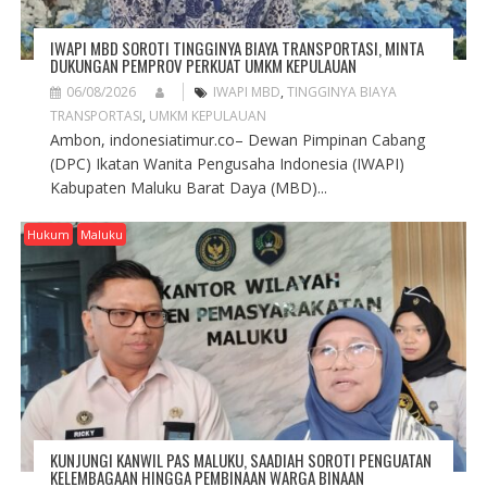
IWAPI MBD SOROTI TINGGINYA BIAYA TRANSPORTASI, MINTA
DUKUNGAN PEMPROV PERKUAT UMKM KEPULAUAN
06/08/2026
IWAPI MBD
,
TINGGINYA BIAYA
TRANSPORTASI
,
UMKM KEPULAUAN
Ambon, indonesiatimur.co– Dewan Pimpinan Cabang
(DPC) Ikatan Wanita Pengusaha Indonesia (IWAPI)
Kabupaten Maluku Barat Daya (MBD)...
Hukum
Maluku
KUNJUNGI KANWIL PAS MALUKU, SAADIAH SOROTI PENGUATAN
KELEMBAGAAN HINGGA PEMBINAAN WARGA BINAAN