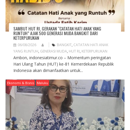
N
SAMBUT HUT RI, GERAKAN “CATATAN HATI ANAK YANG
RUNTUH” AJAK 500 GENERASI MUDA BANGKIT DARI
KETERPURUKAN
06/08/2026
BANGKIT
,
CATATAN HATI ANAK
YANG RUNTUH
,
GENERASI MUDA
,
HUT RI
,
KETERPURUKAN
Ambon, indonesiatimur.co – Momentum peringatan
Hari Ulang Tahun (HUT) ke-81 Kemerdekaan Republik
Indonesia akan dimanfaatkan untuk...
Ekonomi & Bisnis
Maluku