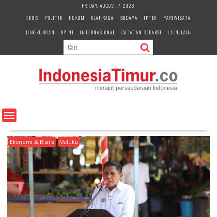
S
FRIDAY, AUGUST 7, 2026
k
EKBIS
POLITIK
HUKUM
OLAHRAGA
BUDAYA
IPTEK
PARIWISATA
i
LINGKUNGAN
OPINI
INTERNASIONAL
CATATAN REDAKSI
LAIN-LAIN
p
t
o
c
o
n
t
e
n
t
Ekonomi & Bisnis
Maluku