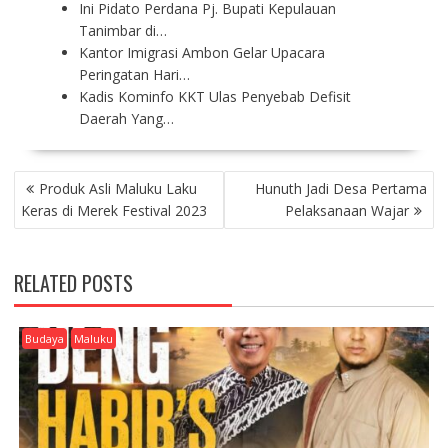
Ini Pidato Perdana Pj. Bupati Kepulauan
Tanimbar di…
Kantor Imigrasi Ambon Gelar Upacara
Peringatan Hari…
Kadis Kominfo KKT Ulas Penyebab Defisit
Daerah Yang…
P
Produk Asli Maluku Laku
Hunuth Jadi Desa Pertama
O
Keras di Merek Festival 2023
Pelaksanaan Wajar
S
T
N
RELATED POSTS
A
V
I
Budaya
Maluku
G
A
T
I
O