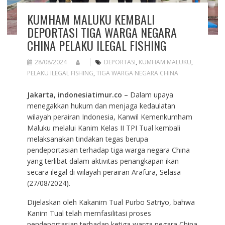
KUMHAM MALUKU KEMBALI
DEPORTASI TIGA WARGA NEGARA
CHINA PELAKU ILEGAL FISHING
28/08/2024
DEPORTASI
,
KUMHAM MALUKU
,
PELAKU ILEGAL FISHING
,
TIGA WARGA NEGARA CHINA
Jakarta, indonesiatimur.co
– Dalam upaya
menegakkan hukum dan menjaga kedaulatan
wilayah perairan Indonesia, Kanwil Kemenkumham
Maluku melalui Kanim Kelas II TPI Tual kembali
melaksanakan tindakan tegas berupa
pendeportasian terhadap tiga warga negara China
yang terlibat dalam aktivitas penangkapan ikan
secara ilegal di wilayah perairan Arafura, Selasa
(27/08/2024).
Dijelaskan oleh Kakanim Tual Purbo Satriyo, bahwa
Kanim Tual telah memfasilitasi proses
pendeportasian terhadap ketiga warga negara China