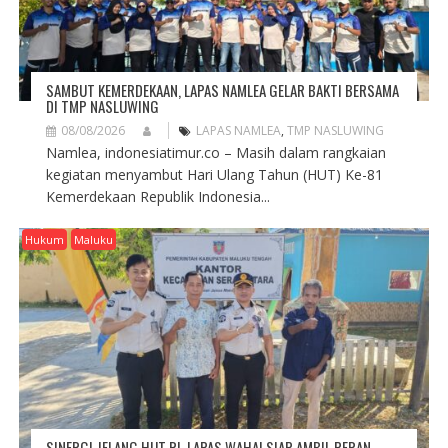
SAMBUT KEMERDEKAAN, LAPAS NAMLEA GELAR BAKTI BERSAMA
DI TMP NASLUWING
08/08/2026
LAPAS NAMLEA
,
TMP NASLUWING
Namlea, indonesiatimur.co – Masih dalam rangkaian
kegiatan menyambut Hari Ulang Tahun (HUT) Ke-81
Kemerdekaan Republik Indonesia...
Hukum
Maluku
SINERGI JELANG HUT RI, LAPAS WAHAI SIAP AMBIL PERAN