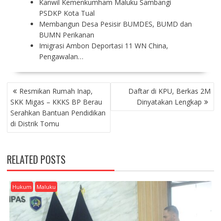
Kanwil Kemenkumham Maluku Sambangi
PSDKP Kota Tual
Membangun Desa Pesisir BUMDES, BUMD dan
BUMN Perikanan
Imigrasi Ambon Deportasi 11 WN China,
Pengawalan…
P
Resmikan Rumah Inap,
Daftar di KPU, Berkas 2M
O
SKK Migas – KKKS BP Berau
Dinyatakan Lengkap
S
Serahkan Bantuan Pendidikan
T
di Distrik Tomu
N
A
V
RELATED POSTS
I
G
A
Hukum
Maluku
T
I
O