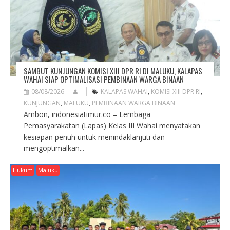
N
SAMBUT KUNJUNGAN KOMISI XIII DPR RI DI MALUKU, KALAPAS
WAHAI SIAP OPTIMALISASI PEMBINAAN WARGA BINAAN
08/08/2026
KALAPAS WAHAI
,
KOMISI XIII DPR RI
,
KUNJUNGAN
,
MALUKU
,
PEMBINAAN WARGA BINAAN
Ambon, indonesiatimur.co – Lembaga
Pemasyarakatan (Lapas) Kelas III Wahai menyatakan
kesiapan penuh untuk menindaklanjuti dan
mengoptimalkan...
Hukum
Maluku