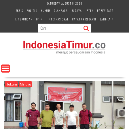
S
SATURDAY, AUGUST 8, 2026
k
EKBIS
POLITIK
HUKUM
OLAHRAGA
BUDAYA
IPTEK
PARIWISATA
i
LINGKUNGAN
OPINI
INTERNASIONAL
CATATAN REDAKSI
LAIN-LAIN
p
t
o
c
o
n
t
e
n
t
Hukum
Maluku