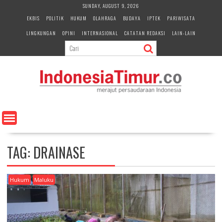
S
SUNDAY, AUGUST 9, 2026
k
EKBIS
POLITIK
HUKUM
OLAHRAGA
BUDAYA
IPTEK
PARIWISATA
i
LINGKUNGAN
OPINI
INTERNASIONAL
CATATAN REDAKSI
LAIN-LAIN
p
t
o
c
o
n
t
e
n
t
TAG:
DRAINASE
Hukum
Maluku