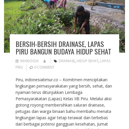
BERSIH-BERSIH DRAINASE, LAPAS
PIRU BANGUN BUDAYA HIDUP SEHAT
06/06/2026
DRAINASE
,
HIDUP SEHAT
,
LAPAS
PIRU
0 COMMENT
Piru, indonesiatimur.co – Komitmen menciptakan
lingkungan pemasyarakatan yang bersih, sehat, dan
nyaman terus ditunjukkan Lembaga
Pemasyarakatan (Lapas) Kelas IIB Piru. Melalui aksi
gotong royong membersihkan saluran drainase,
petugas dan warga binaan bahu-membahu menata
lingkungan lapas agar tetap terawat dan terbebas
dari berbagai potensi gangguan kesehatan, Jumat