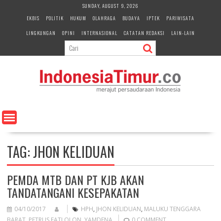
S
SUNDAY, AUGUST 9, 2026
k
EKBIS
POLITIK
HUKUM
OLAHRAGA
BUDAYA
IPTEK
PARIWISATA
i
LINGKUNGAN
OPINI
INTERNASIONAL
CATATAN REDAKSI
LAIN-LAIN
p
t
o
c
o
n
t
e
n
t
TAG:
JHON KELIDUAN
PEMDA MTB DAN PT KJB AKAN
TANDATANGANI KESEPAKATAN
04/10/2017
HPH
,
JHON KELIDUAN
,
MALUKU TENGGARA
BARAT
,
PETRUS FATLOLON
,
YAMDENA
0 COMMENT