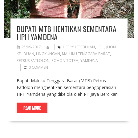
BUPATI MTB HENTIKAN SEMENTARA
HPH YAMDENA
25/09/2017
HERRY LEREBULAN
,
HPH
,
JHON
KELIDUAN
,
LINGKUNGAN
,
MALUKU TENGGARA BARAT
,
PETRUS FATLOLON
,
POHON TOTEM
,
YAMDENA
0 COMMENT
Bupati Maluku Tenggara Barat (MTB) Petrus
Fatlolon menghentikan sementara pengoperasian
HPH Yamdena yang dikelola oleh PT Jaya Berdikari.
READ MORE