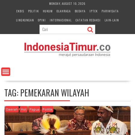
S
MONDAY, AUGUST 10, 2026
k
EKBIS
POLITIK
HUKUM
OLAHRAGA
BUDAYA
IPTEK
PARIWISATA
i
LINGKUNGAN
OPINI
INTERNASIONAL
CATATAN REDAKSI
LAIN-LAIN
p
t
o
c
o
n
t
e
n
t
TAG:
PEMEKARAN WILAYAH
Daerah
Hot
Papua
Politik