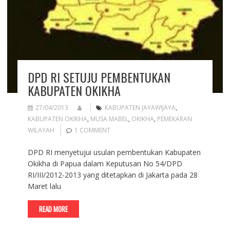
DPD RI SETUJU PEMBENTUKAN
KABUPATEN OKIKHA
27/04/2013
KABUPATEN JAYAWIJAYA
,
KABUPATEN OKIKHA
,
MUSA MABEL
,
OKIKHA
,
PEMEKARAN
WILAYAH
1 COMMENT
DPD RI menyetujui usulan pembentukan Kabupaten
Okikha di Papua dalam Keputusan No 54/DPD
RI/III/2012-2013 yang ditetapkan di Jakarta pada 28
Maret lalu
READ MORE