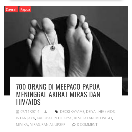
Daerah
Papua
700 ORANG DI MEEPAGO PAPUA
MENINGGAL AKIBAT MIRAS DAN
HIV/AIDS
07/11/2014
DECKI KAYAME
,
DEIYAI
,
HIV / AIDS
,
INTAN JAYA
,
KABUPATEN DOGIYAI
,
KESEHATAN
,
MEEPAGO
,
MIMIKA
,
MIRAS
,
PANIAI
,
UP2KP
0 COMMENT