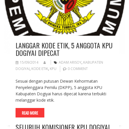
LANGGAR KODE ETIK, 5 ANGGOTA KPU
DOGIYAI DIPECAT
15/09/2014
ADAM ARISOY
,
KABUPATEN
DOGIYAI
,
KODE ETIK
,
KPU
0 COMMENT
Sesuai dengan putusan Dewan Kehormatan
Penyelenggara Pemilu (DKPP), 5 anggota KPU
Kabupaten Dogiyai harus dipecat karena terbukti
melanggar kode etik.
READ MORE
SELURUH KOMISIONER KPU DOGIYAI