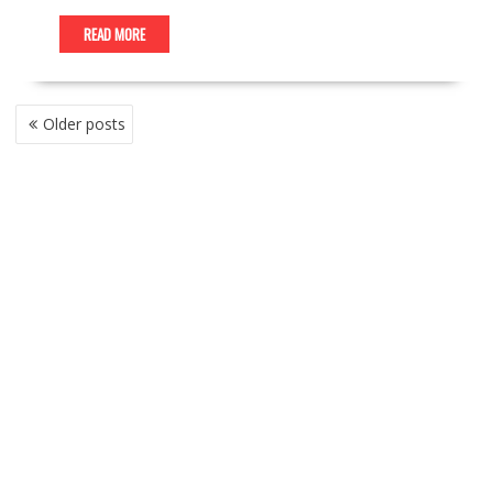
READ MORE
P
Older posts
O
S
T
S
N
A
V
I
G
A
T
I
O
N