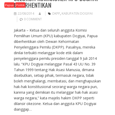
DIBERHENTIKAN
Papua
Politik
22/08/2014
DKPP
,
KABUPATEN DOGIYAI
0 COMMENT
Jakarta – Ketua dan seluruh anggota Komisi
Pemilihan Umum (KPU) kabupaten Dogiyai, Papua
diberhentikan oleh Dewan Kehormatan
Penyelenggara Pemilu (DKPP). Pasalnya, mereka
dinilai terbukti melanggar kode etik dalam
penyelenggara pemilu presiden tanggal 9 Juli 2014
lalu. “KPU Dogiyai melanggar Pasal 43 UU No. 39
Tahun 1999 tentang Hak Asasi Manusia, dimana
disebutkan, setiap pihak, termasuk negara, tidak
boleh menghalangi, membatasi, dan menghapuskan
hak-hak konstitusional seorang warga negara pun,
karena yang demikian itu melanggar hak-hak asasi
warga negara,” kata majelis hakim DKPP seperti
dilansir okezone. Ketua dan anggota KPU Dogiyai
dianggap…