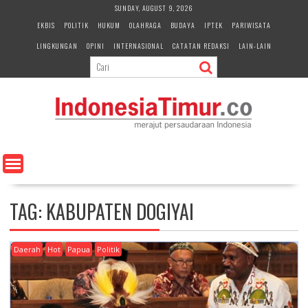
S
SUNDAY, AUGUST 9, 2026
k
EKBIS
POLITIK
HUKUM
OLAHRAGA
BUDAYA
IPTEK
PARIWISATA
i
LINGKUNGAN
OPINI
INTERNASIONAL
CATATAN REDAKSI
LAIN-LAIN
p
t
o
c
o
n
t
e
n
t
TAG:
KABUPATEN DOGIYAI
Daerah
Hot
Papua
Politik