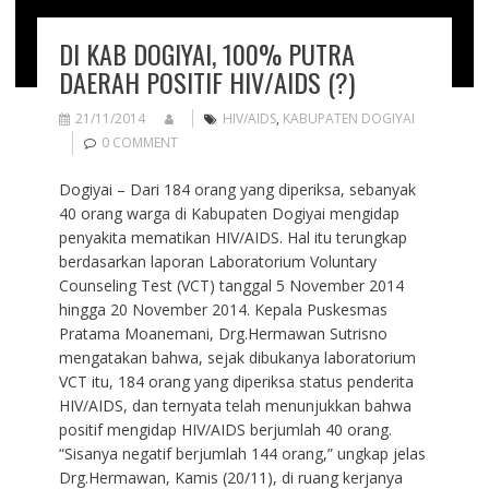
DI KAB DOGIYAI, 100% PUTRA
DAERAH POSITIF HIV/AIDS (?)
21/11/2014
HIV/AIDS
,
KABUPATEN DOGIYAI
0 COMMENT
Dogiyai – Dari 184 orang yang diperiksa, sebanyak
40 orang warga di Kabupaten Dogiyai mengidap
penyakita mematikan HIV/AIDS. Hal itu terungkap
berdasarkan laporan Laboratorium Voluntary
Counseling Test (VCT) tanggal 5 November 2014
hingga 20 November 2014. Kepala Puskesmas
Pratama Moanemani, Drg.Hermawan Sutrisno
mengatakan bahwa, sejak dibukanya laboratorium
VCT itu, 184 orang yang diperiksa status penderita
HIV/AIDS, dan ternyata telah menunjukkan bahwa
positif mengidap HIV/AIDS berjumlah 40 orang.
“Sisanya negatif berjumlah 144 orang,” ungkap jelas
Drg.Hermawan, Kamis (20/11), di ruang kerjanya