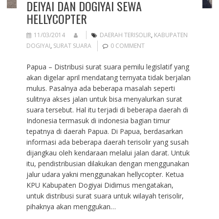
DEIYAI DAN DOGIYAI SEWA
HELLYCOPTER
11/03/2014
DAERAH TERISOLIR
,
KABUPATEN
DOGIYAI
,
SURAT SUARA
0 COMMENT
Papua – Distribusi surat suara pemilu legislatif yang
akan digelar april mendatang ternyata tidak berjalan
mulus. Pasalnya ada beberapa masalah seperti
sulitnya akses jalan untuk bisa menyalurkan surat
suara tersebut. Hal itu terjadi di beberapa daerah di
Indonesia termasuk di indonesia bagian timur
tepatnya di daerah Papua. Di Papua, berdasarkan
informasi ada beberapa daerah terisolir yang susah
dijangkau oleh kendaraan melalui jalan darat. Untuk
itu, pendistribusian dilakukan dengan menggunakan
jalur udara yakni menggunakan hellycopter. Ketua
KPU Kabupaten Dogiyai Didimus mengatakan,
untuk distribusi surat suara untuk wilayah terisolir,
pihaknya akan menggukan…