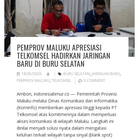
PEMPROV MALUKU APRESIASI
TELKOMSEL HADIRKAN JARINGAN
BARU DI BURU SELATAN
18/05/2026
BURU SELATAN
,
JARINGAN BARU
,
PEMPROV MALUKU
,
TELKOMSEL
0 COMMENT
Ambon, indonesiatimur.co — Pemerintah Provinsi
Maluku melalui Dinas Komunikasi dan Informatika
(Kominfo) memberikan apresiasi tinggi kepada PT
Telkomsel atas komitmennya dalam memperluas
akses komunikasi di wilayah Maluku. Langkah ini
dinilai menjadi solusi nyata dalam mengatasi
keluhan terkait wilayah tanpa sinyal (blank spot)