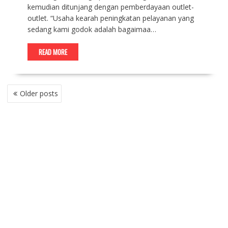
kemudian ditunjang dengan pemberdayaan outlet-
outlet. “Usaha kearah peningkatan pelayanan yang
sedang kami godok adalah bagaimaa…
READ MORE
P
Older posts
O
S
T
S
N
A
V
I
G
A
T
I