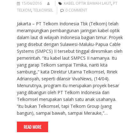
15/04/2016
KABEL OPTIK BAWAH LAUT
,
PT
TELKOM
,
TELKOMSEL
0 COMMENT
Jakarta – PT Telkom Indonesia Tbk (Telkom) telah
merampungkan pembangunan jaringan kabel optik
dalam laut di wilayah Indonesia bagian timur. Proyek
yang disebut dengan Sulawesi-Maluku-Papua Cable
Systems (SMPCS) II tersebut tinggal diresmikan oleh
pemerintah. “Itu kabel laut SMPCS II namanya. Itu
yang garap Telkom sampai Timika, nanti kita
sambung.,” kata Direktur Utama Telkomsel, Ririek
Adriansyah, seperti dilansir VivaNews, (14/04).
Menurutnya, program itu merupakan proyek besar
yang dibangun oleh PT Telkom Indonesia dan
Telkomsel merupakan salah satu anak usahanya.
“itu bukan Telkomsel, tapi Telkom Group (yang
bangun), sampai bawah, sampai Merauke,”…
READ MORE