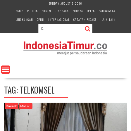
S
SUNDAY, AUGUST 9, 2026
k
EKBIS
POLITIK
HUKUM
OLAHRAGA
BUDAYA
IPTEK
PARIWISATA
i
LINGKUNGAN
OPINI
INTERNASIONAL
CATATAN REDAKSI
LAIN-LAIN
p
t
o
c
o
n
t
e
n
t
TAG:
TELKOMSEL
Daerah
Maluku