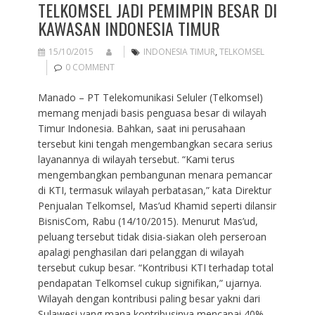
TELKOMSEL JADI PEMIMPIN BESAR DI
KAWASAN INDONESIA TIMUR
15/10/2015
INDONESIA TIMUR
,
TELKOMSEL
0 COMMENT
Manado – PT Telekomunikasi Seluler (Telkomsel)
memang menjadi basis penguasa besar di wilayah
Timur Indonesia. Bahkan, saat ini perusahaan
tersebut kini tengah mengembangkan secara serius
layanannya di wilayah tersebut. “Kami terus
mengembangkan pembangunan menara pemancar
di KTI, termasuk wilayah perbatasan,” kata Direktur
Penjualan Telkomsel, Mas’ud Khamid seperti dilansir
BisnisCom, Rabu (14/10/2015). Menurut Mas’ud,
peluang tersebut tidak disia-siakan oleh perseroan
apalagi penghasilan dari pelanggan di wilayah
tersebut cukup besar. “Kontribusi KTI terhadap total
pendapatan Telkomsel cukup signifikan,” ujarnya.
Wilayah dengan kontribusi paling besar yakni dari
Sulawesi yang mana kontribusinya mencapai 40%…