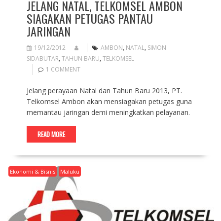
JELANG NATAL, TELKOMSEL AMBON
SIAGAKAN PETUGAS PANTAU
JARINGAN
19/12/2012
AMBON
,
NATAL
,
SIMON
SIDABUTAR
,
TAHUN BARU
,
TELKOMSEL
1 COMMENT
Jelang perayaan Natal dan Tahun Baru 2013, PT.
Telkomsel Ambon akan mensiagakan petugas guna
memantau jaringan demi meningkatkan pelayanan.
READ MORE
Ekonomi & Bisnis
Maluku