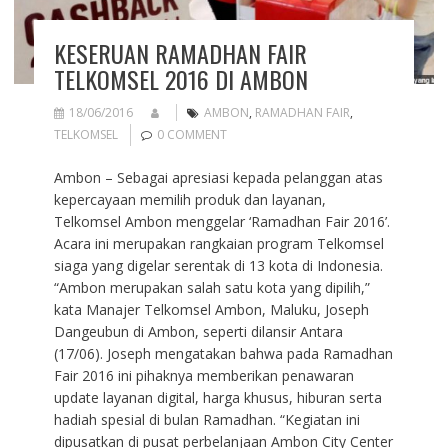
KESERUAN RAMADHAN FAIR
TELKOMSEL 2016 DI AMBON
18/06/2016
AMBON
,
RAMADHAN FAIR
,
TELKOMSEL
0 COMMENT
Ambon – Sebagai apresiasi kepada pelanggan atas
kepercayaan memilih produk dan layanan,
Telkomsel Ambon menggelar ‘Ramadhan Fair 2016’.
Acara ini merupakan rangkaian program Telkomsel
siaga yang digelar serentak di 13 kota di Indonesia.
“Ambon merupakan salah satu kota yang dipilih,”
kata Manajer Telkomsel Ambon, Maluku, Joseph
Dangeubun di Ambon, seperti dilansir Antara
(17/06). Joseph mengatakan bahwa pada Ramadhan
Fair 2016 ini pihaknya memberikan penawaran
update layanan digital, harga khusus, hiburan serta
hadiah spesial di bulan Ramadhan. “Kegiatan ini
dipusatkan di pusat perbelanjaan Ambon City Center