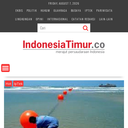
S
FRIDAY, AUGUST 7, 2026
k
EKBIS
POLITIK
HUKUM
OLAHRAGA
BUDAYA
IPTEK
PARIWISATA
i
LINGKUNGAN
OPINI
INTERNASIONAL
CATATAN REDAKSI
LAIN-LAIN
p
t
o
c
o
n
t
e
n
t
Hot
IpTek