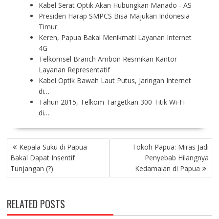
Kabel Serat Optik Akan Hubungkan Manado - AS
Presiden Harap SMPCS Bisa Majukan Indonesia
Timur
Keren, Papua Bakal Menikmati Layanan Internet
4G
Telkomsel Branch Ambon Resmikan Kantor
Layanan Representatif
Kabel Optik Bawah Laut Putus, Jaringan Internet
di…
Tahun 2015, Telkom Targetkan 300 Titik Wi-Fi
di…
P
Kepala Suku di Papua
Tokoh Papua: Miras Jadi
O
Bakal Dapat Insentif
Penyebab Hilangnya
S
Tunjangan (?)
Kedamaian di Papua
T
N
A
RELATED POSTS
V