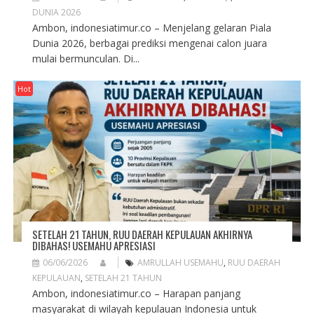
DUNIA 2026
Ambon, indonesiatimur.co – Menjelang gelaran Piala
Dunia 2026, berbagai prediksi mengenai calon juara
mulai bermunculan. Di...
Hot
SETELAH 21 TAHUN, RUU DAERAH KEPULAUAN AKHIRNYA
DIBAHAS! USEMAHU APRESIASI
06/06/2026
AMRULLAH USEMAHU
,
RUU DAERAH
KEPULAUAN
,
SETELAH 21 TAHUN
Ambon, indonesiatimur.co – Harapan panjang
masyarakat di wilayah kepulauan Indonesia untuk