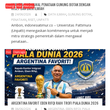
I
G
UNPATTI SIAP KAWAL PENATAAN GUNUNG BOTAK DENGAN
Energi
Hot
Maluku
RISET DAN DATA ILMIAH
A
24/06/2026
DATA ILMIAH
,
GUNUNG BOTAK
,
T
PENATAAN
,
RISET
,
UNPATTI
I
Ambon, indonesiatimur.co – Universitas Pattimura
O
(Unpatti) menegaskan komitmennya untuk menjadi
N
mitra strategis pemerintah dalam mengawal
penataan...
Hot
Olahraga
ARGENTINA FAVORIT EBEN RIFQI RAIH TROFI PIALA DUNIA 2026
06/06/2026
ARGENTINA
,
EBEN RIFQI
,
PIALA