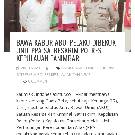
BAWA KABUR ABU, PELAKU DIBEKUK
UNIT PPA SATRESKRIM POLRES
KEPULAUAN TANIMBAR
28/11/2023
ANAK BAWAH UMUR
,
UNIT PPA
SATRESKRIM POLRES KEPULAUAN TANIMBAR
0 COMMENT
Saumlaki, indonesiatimur.co – Akibat membawa
kabur seorang Gadis Belia, sebut saja Kenanga (17),
yang masih berstatus Anak Bawah Umur (ABU),
Satuan Reserse dan Kriminal (Satreskrim) Kepolisian
Resor (Polres) Kepulauan Tanimbar melalui Unit
Perlindungan Perempuan dan Anak (PPA)
melakukan gerak cepat sehingga dalam kurun waktu