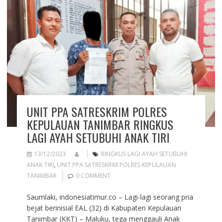
UNIT PPA SATRESKRIM POLRES
KEPULAUAN TANIMBAR RINGKUS
LAGI AYAH SETUBUHI ANAK TIRI
13/12/2023
RINGKUS LAGI AYAH SETUBUHI
ANAK TIRI
,
UNIT PPA SATRESKRIM POLRES KEPULAUAN
TANIMBAR
0 COMMENT
Saumlaki, indonesiatimur.co – Lagi-lagi seorang pria
bejat berinisial EAL (32) di Kabupaten Kepulauan
Tanimbar (KKT) – Maluku, tega menggauli Anak