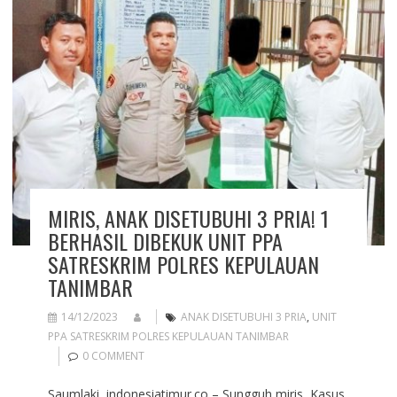
MIRIS, ANAK DISETUBUHI 3 PRIA! 1
BERHASIL DIBEKUK UNIT PPA
SATRESKRIM POLRES KEPULAUAN
TANIMBAR
14/12/2023
ANAK DISETUBUHI 3 PRIA
,
UNIT
PPA SATRESKRIM POLRES KEPULAUAN TANIMBAR
0 COMMENT
Saumlaki, indonesiatimur.co – Sungguh miris, Kasus