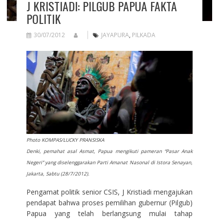
J KRISTIADI: PILGUB PAPUA FAKTA
POLITIK
30/07/2012
JAYAPURA
,
PILKADA
Photo KOMPAS/LUCKY PRANSISKA
Denki, pemahat asal Asmat, Papua mengikuti pameran “Pasar Anak
Negeri” yang diselenggarakan Parti Amanat Nasonal di Istora Senayan,
Jakarta, Sabtu (28/7/2012).
Pengamat politik senior CSIS, J Kristiadi mengajukan
pendapat bahwa proses pemilihan gubernur (Pilgub)
Papua yang telah berlangsung mulai tahap