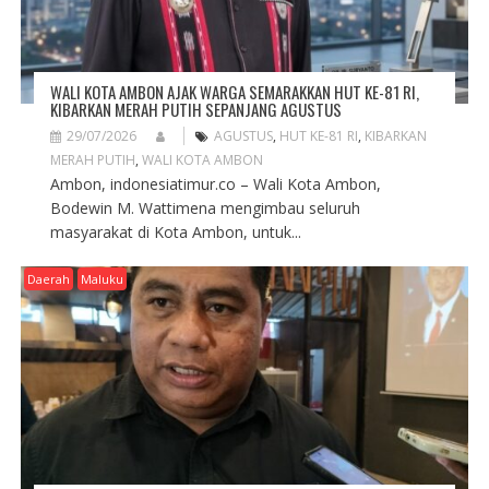
WALI KOTA AMBON AJAK WARGA SEMARAKKAN HUT KE-81 RI,
KIBARKAN MERAH PUTIH SEPANJANG AGUSTUS
29/07/2026
AGUSTUS
,
HUT KE-81 RI
,
KIBARKAN
MERAH PUTIH
,
WALI KOTA AMBON
Ambon, indonesiatimur.co – Wali Kota Ambon,
Bodewin M. Wattimena mengimbau seluruh
masyarakat di Kota Ambon, untuk...
Daerah
Maluku