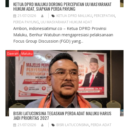
KETUA DPRD MALUKU DORONG PERCEPATAN UU MASYARAKAT
HUKUM ADAT, SIAPKAN PERDA PAYUNG
21/07/2026
KETUA DPRD MALUKU
,
PERCEPATAN
,
PERDA PAYUNG
,
UU MASYARAKAT HUKUM ADAT
Ambon, indonesiatimur.co – Ketua DPRD Provinsi
Maluku, Benhur Watubun mengapresiasi pelaksanaan
Focus Group Discussion (FGD) yang...
Daerah
Maluku
BISRI LATUCONSINA TEGASKAN PERDA ADAT MALUKU HARUS
JADI PRIORITAS 2027
21/07/2026
BISRI LATUCONSINA
,
PERDA ADAT