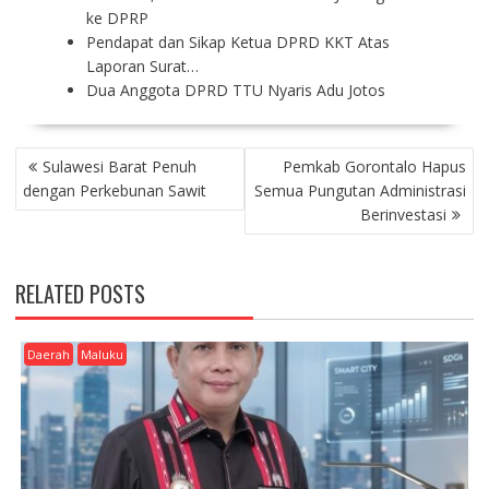
ke DPRP
Pendapat dan Sikap Ketua DPRD KKT Atas
Laporan Surat…
Dua Anggota DPRD TTU Nyaris Adu Jotos
P
Sulawesi Barat Penuh
Pemkab Gorontalo Hapus
O
dengan Perkebunan Sawit
Semua Pungutan Administrasi
S
Berinvestasi
T
N
A
RELATED POSTS
V
I
G
Daerah
Maluku
A
T
I
O
N