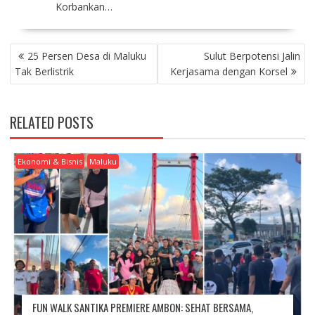
Korbankan…
P
25 Persen Desa di Maluku
Sulut Berpotensi Jalin
O
Tak Berlistrik
Kerjasama dengan Korsel
S
T
N
RELATED POSTS
A
V
I
Ekonomi & Bisnis
Maluku
G
A
T
I
O
N
FUN WALK SANTIKA PREMIERE AMBON: SEHAT BERSAMA,