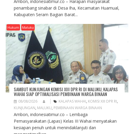
Ambon, indonesiatimur.co – Harapan masyarakat
penambang sinabar di Desa Iha, Kecamatan Huamual,
Kabupaten Seram Bagian Barat...
Hukum
Maluku
SAMBUT KUNJUNGAN KOMISI XIII DPR RI DI MALUKU, KALAPAS
WAHAI SIAP OPTIMALISASI PEMBINAAN WARGA BINAAN
08/08/2026
KALAPAS WAHAI
,
KOMISI XIII DPR RI
,
KUNJUNGAN
,
MALUKU
,
PEMBINAAN WARGA BINAAN
Ambon, indonesiatimur.co – Lembaga
Pemasyarakatan (Lapas) Kelas III Wahai menyatakan
kesiapan penuh untuk menindaklanjuti dan