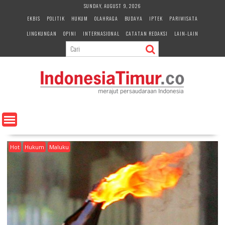
S
SUNDAY, AUGUST 9, 2026
k
EKBIS
POLITIK
HUKUM
OLAHRAGA
BUDAYA
IPTEK
PARIWISATA
i
LINGKUNGAN
OPINI
INTERNASIONAL
CATATAN REDAKSI
LAIN-LAIN
p
t
o
c
o
n
t
e
n
t
Hot
Hukum
Maluku