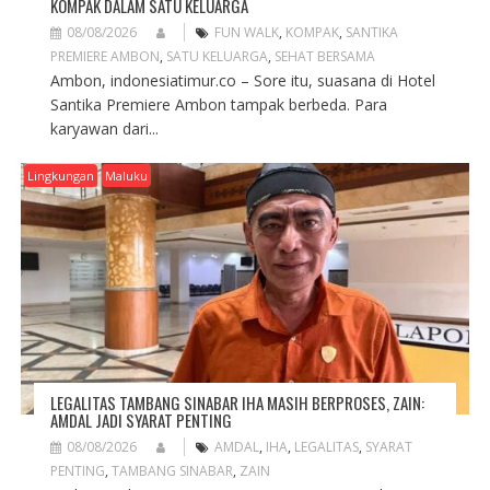
KOMPAK DALAM SATU KELUARGA
08/08/2026
FUN WALK
,
KOMPAK
,
SANTIKA
PREMIERE AMBON
,
SATU KELUARGA
,
SEHAT BERSAMA
Ambon, indonesiatimur.co – Sore itu, suasana di Hotel
Santika Premiere Ambon tampak berbeda. Para
karyawan dari...
Lingkungan
Maluku
LEGALITAS TAMBANG SINABAR IHA MASIH BERPROSES, ZAIN:
AMDAL JADI SYARAT PENTING
08/08/2026
AMDAL
,
IHA
,
LEGALITAS
,
SYARAT
PENTING
,
TAMBANG SINABAR
,
ZAIN