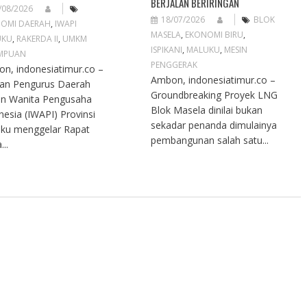
BERJALAN BERIRINGAN
/08/2026
18/07/2026
BLOK
OMI DAERAH
,
IWAPI
MASELA
,
EKONOMI BIRU
,
UKU
,
RAKERDA II
,
UMKM
ISPIKANI
,
MALUKU
,
MESIN
MPUAN
PENGGERAK
n, indonesiatimur.co –
Ambon, indonesiatimur.co –
an Pengurus Daerah
Groundbreaking Proyek LNG
an Wanita Pengusaha
Blok Masela dinilai bukan
nesia (IWAPI) Provinsi
sekadar penanda dimulainya
ku menggelar Rapat
pembangunan salah satu...
...