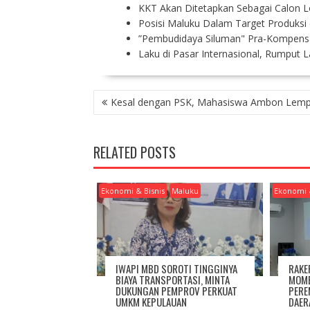
KKT Akan Ditetapkan Sebagai Calon 
Posisi Maluku Dalam Target Produksi
”Pembudidaya Siluman" Pra-Kompens
Laku di Pasar Internasional, Rumput 
P
Kesal dengan PSK, Mahasiswa Ambon Lem
O
S
T
RELATED POSTS
N
A
V
Ekonomi & Bisnis
Maluku
Ekonomi 
I
G
A
T
I
IWAPI MBD SOROTI TINGGINYA
RAKE
O
BIAYA TRANSPORTASI, MINTA
MOME
DUKUNGAN PEMPROV PERKUAT
PERE
N
UMKM KEPULAUAN
DAER