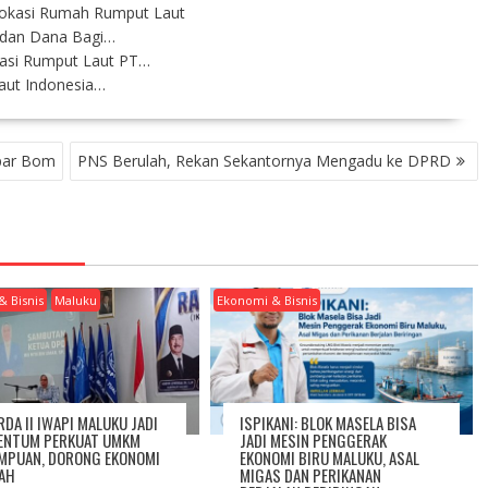
Lokasi Rumah Rumput Laut
 dan Dana Bagi…
asi Rumput Laut PT…
Laut Indonesia…
par Bom
PNS Berulah, Rekan Sekantornya Mengadu ke DPRD
& Bisnis
Maluku
Ekonomi & Bisnis
RDA II IWAPI MALUKU JADI
ISPIKANI: BLOK MASELA BISA
NTUM PERKUAT UMKM
JADI MESIN PENGGERAK
MPUAN, DORONG EKONOMI
EKONOMI BIRU MALUKU, ASAL
AH
MIGAS DAN PERIKANAN