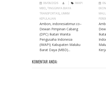
06/08/2026
IWAPI
06
MBD
,
TINGGINYA BIAYA
EKON
TRANSPORTASI
,
UMKM
MAL
KEPULAUAN
PERE
Ambon, indonesiatimur.co–
Ambo
Dewan Pimpinan Cabang
Dew
(DPC) Ikatan Wanita
Ikat
Pengusaha Indonesia
Indo
(IWAPI) Kabupaten Maluku
Malu
Barat Daya (MBD)...
Kerja
KOMENTAR ANDA: