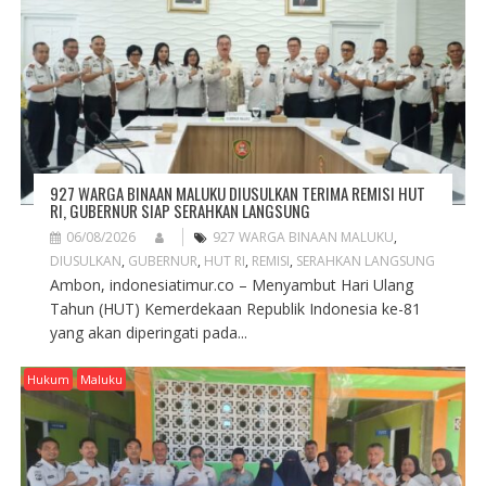
927 WARGA BINAAN MALUKU DIUSULKAN TERIMA REMISI HUT
RI, GUBERNUR SIAP SERAHKAN LANGSUNG
06/08/2026
927 WARGA BINAAN MALUKU
,
DIUSULKAN
,
GUBERNUR
,
HUT RI
,
REMISI
,
SERAHKAN LANGSUNG
Ambon, indonesiatimur.co – Menyambut Hari Ulang
Tahun (HUT) Kemerdekaan Republik Indonesia ke-81
yang akan diperingati pada...
Hukum
Maluku