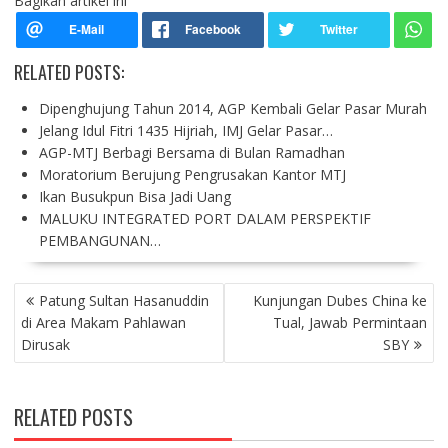
Bagikan artikel ini
RELATED POSTS:
Dipenghujung Tahun 2014, AGP Kembali Gelar Pasar Murah
Jelang Idul Fitri 1435 Hijriah, IMJ Gelar Pasar…
AGP-MTJ Berbagi Bersama di Bulan Ramadhan
Moratorium Berujung Pengrusakan Kantor MTJ
Ikan Busukpun Bisa Jadi Uang
MALUKU INTEGRATED PORT DALAM PERSPEKTIF
PEMBANGUNAN…
P
Patung Sultan Hasanuddin
Kunjungan Dubes China ke
O
di Area Makam Pahlawan
Tual, Jawab Permintaan
S
Dirusak
SBY
T
N
A
RELATED POSTS
V