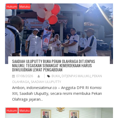
I
G
Hukum
Maluku
A
T
I
O
N
SAADIAH ULUPUTTY BUKA PEKAN OLAHRAGA DITJENPAS
MALUKU, TEGASKAN SEMANGAT KEMERDEKAAN HARUS
DIWUJUDKAN LEWAT PENGABDIAN
07/08/2026
BUKA
,
DITJENPAS MALUKU
,
PEKAN
OLAHRAGA
,
SAADIAH ULUPUTTY
Ambon, indonesiatimur.co – Anggota DPR RI Komisi
XIII, Saadiah Uluputty, secara resmi membuka Pekan
Olahraga jajaran...
Hukum
Maluku