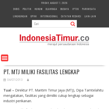
S
FRIDAY, AUGUST 7, 2026
k
EKBIS
POLITIK
HUKUM
OLAHRAGA
BUDAYA
IPTEK
PARIWISATA
i
LINGKUNGAN
OPINI
INTERNASIONAL
CATATAN REDAKSI
LAIN-LAIN
p
t
o
c
o
n
t
e
n
t
PT. MTJ MILIKI FASILITAS LENGKAP
04/07/2013
Tual –
Direktur PT. Maritim Timur Jaya (MTJ), Dipa Tamtelahitu
mengatakan, fasilitas yang dimiliki cukup lengkap sebagai
industri perikanan.