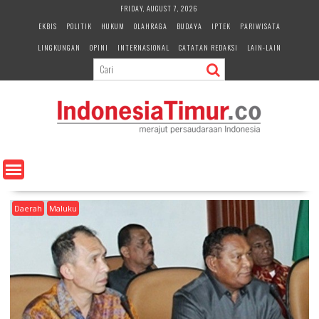
S
FRIDAY, AUGUST 7, 2026
k
EKBIS
POLITIK
HUKUM
OLAHRAGA
BUDAYA
IPTEK
PARIWISATA
i
LINGKUNGAN
OPINI
INTERNASIONAL
CATATAN REDAKSI
LAIN-LAIN
p
t
o
c
o
n
t
e
n
t
Daerah
Maluku