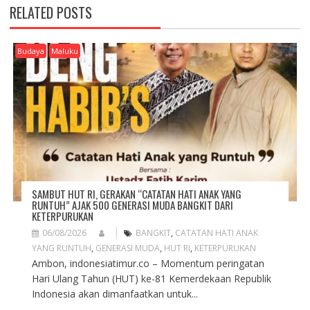
N
RELATED POSTS
A
V
I
Budaya
Maluku
G
A
T
I
O
N
SAMBUT HUT RI, GERAKAN “CATATAN HATI ANAK YANG
RUNTUH” AJAK 500 GENERASI MUDA BANGKIT DARI
KETERPURUKAN
06/08/2026
BANGKIT
,
CATATAN HATI ANAK
YANG RUNTUH
,
GENERASI MUDA
,
HUT RI
,
KETERPURUKAN
Ambon, indonesiatimur.co – Momentum peringatan
Hari Ulang Tahun (HUT) ke-81 Kemerdekaan Republik
Indonesia akan dimanfaatkan untuk...