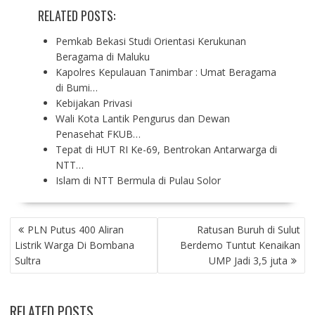
RELATED POSTS:
Pemkab Bekasi Studi Orientasi Kerukunan
Beragama di Maluku
Kapolres Kepulauan Tanimbar : Umat Beragama
di Bumi…
Kebijakan Privasi
Wali Kota Lantik Pengurus dan Dewan
Penasehat FKUB…
Tepat di HUT RI Ke-69, Bentrokan Antarwarga di
NTT…
Islam di NTT Bermula di Pulau Solor
P
PLN Putus 400 Aliran
Ratusan Buruh di Sulut
O
Listrik Warga Di Bombana
Berdemo Tuntut Kenaikan
S
Sultra
UMP Jadi 3,5 juta
T
N
A
RELATED POSTS