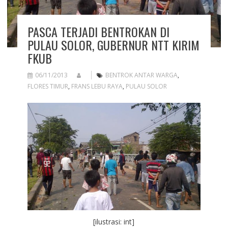
PASCA TERJADI BENTROKAN DI
PULAU SOLOR, GUBERNUR NTT KIRIM
FKUB
06/11/2013
BENTROK ANTAR WARGA
,
FLORES TIMUR
,
FRANS LEBU RAYA
,
PULAU SOLOR
[ilustrasi: int]