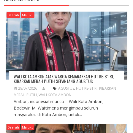
V
I
G
Daerah
Maluku
A
T
I
O
N
WALI KOTA AMBON AJAK WARGA SEMARAKKAN HUT KE-81 RI,
KIBARKAN MERAH PUTIH SEPANJANG AGUSTUS
29/07/2026
AGUSTUS
,
HUT KE-81 RI
,
KIBARKAN
MERAH PUTIH
,
WALI KOTA AMBON
Ambon, indonesiatimur.co – Wali Kota Ambon,
Bodewin M. Wattimena mengimbau seluruh
masyarakat di Kota Ambon, untuk...
Daerah
Maluku