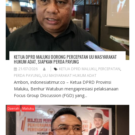
KETUA DPRD MALUKU DORONG PERCEPATAN UU MASYARAKAT
HUKUM ADAT, SIAPKAN PERDA PAYUNG
21/07/2026
KETUA DPRD MALUKU
,
PERCEPATAN
,
PERDA PAYUNG
,
UU MASYARAKAT HUKUM ADAT
Ambon, indonesiatimur.co – Ketua DPRD Provinsi
Maluku, Benhur Watubun mengapresiasi pelaksanaan
Focus Group Discussion (FGD) yang...
Daerah
Maluku