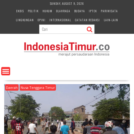
S
SUNDAY, AUGUST 9, 2026
k
EKBIS
POLITIK
HUKUM
OLAHRAGA
BUDAYA
IPTEK
PARIWISATA
i
LINGKUNGAN
OPINI
INTERNASIONAL
CATATAN REDAKSI
LAIN-LAIN
p
t
o
c
o
n
t
e
n
t
Daerah
Nusa Tenggara Timur