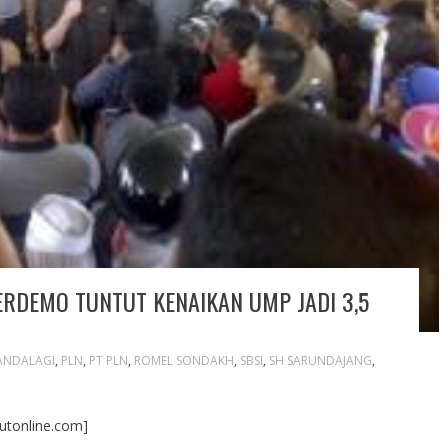
RDEMO TUNTUT KENAIKAN UMP JADI 3,5
ANDALAGI
,
PLN
,
PT PLN
,
ROMEL SONDAKH
,
SBSI
,
SH SARUNDAJANG
,