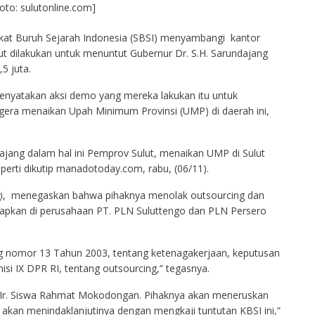
foto: sulutonline.com]
kat Buruh Sejarah Indonesia (SBSI) menyambangi kantor
ut dilakukan untuk menuntut Gubernur Dr. S.H. Sarundajang
5 juta.
enyatakan aksi demo yang mereka lakukan itu untuk
era menaikan Upah Minimum Provinsi (UMP) di daerah ini,
ang dalam hal ini Pemprov Sulut, menaikan UMP di Sulut
perti dikutip manadotoday.com, rabu, (06/11).
agi, menegaskan bahwa pihaknya menolak outsourcing dan
erapkan di perusahaan PT. PLN Suluttengo dan PLN Persero
 nomor 13 Tahun 2003, tentang ketenagakerjaan, keputusan
si IX DPR RI, tentang outsourcing,” tegasnya.
, Ir. Siswa Rahmat Mokodongan. Pihaknya akan meneruskan
i akan menindaklanjutinya dengan mengkaji tuntutan KBSI ini,”