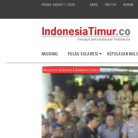
S
FRIDAY, AUGUST 7, 2026
EKBIS
POLITIK
HUKUM
k
i
p
t
o
c
o
NASIONAL
PULAU SULAWESI
KEPULAUAN MAL
n
t
Ekonomi & Bisnis
Sulawesi Utara
e
n
t