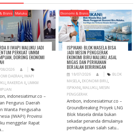
& Bisnis
Maluku
Ekonomi & Bisnis
RDA II IWAPI MALUKU JADI
ISPIKANI: BLOK MASELA BISA
NTUM PERKUAT UMKM
JADI MESIN PENGGERAK
MPUAN, DORONG EKONOMI
EKONOMI BIRU MALUKU, ASAL
AH
MIGAS DAN PERIKANAN
BERJALAN BERIRINGAN
/08/2026
18/07/2026
BLOK
OMI DAERAH
,
IWAPI
MASELA
,
EKONOMI BIRU
,
UKU
,
RAKERDA II
,
UMKM
ISPIKANI
,
MALUKU
,
MESIN
MPUAN
PENGGERAK
n, indonesiatimur.co –
Ambon, indonesiatimur.co –
an Pengurus Daerah
Groundbreaking Proyek LNG
an Wanita Pengusaha
Blok Masela dinilai bukan
nesia (IWAPI) Provinsi
sekadar penanda dimulainya
ku menggelar Rapat
pembangunan salah satu...
...