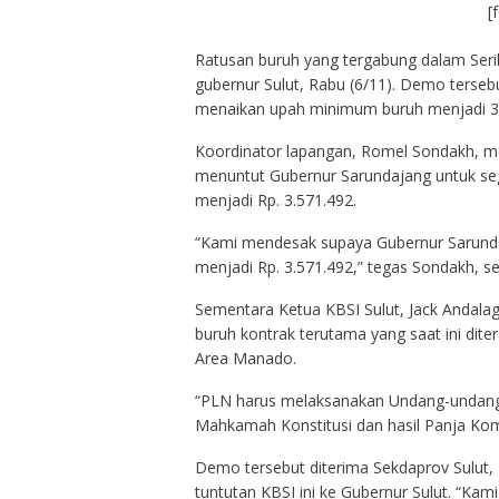
[
Ratusan buruh yang tergabung dalam Seri
gubernur Sulut, Rabu (6/11). Demo terseb
menaikan upah minimum buruh menjadi 3,
Koordinator lapangan, Romel Sondakh, m
menuntut Gubernur Sarundajang untuk seg
menjadi Rp. 3.571.492.
“Kami mendesak supaya Gubernur Sarundaj
menjadi Rp. 3.571.492,” tegas Sondakh, se
Sementara Ketua KBSI Sulut, Jack Andal
buruh kontrak terutama yang saat ini dit
Area Manado.
“PLN harus melaksanakan Undang-undang
Mahkamah Konstitusi dan hasil Panja Komi
Demo tersebut diterima Sekdaprov Sulut
tuntutan KBSI ini ke Gubernur Sulut. “Kam