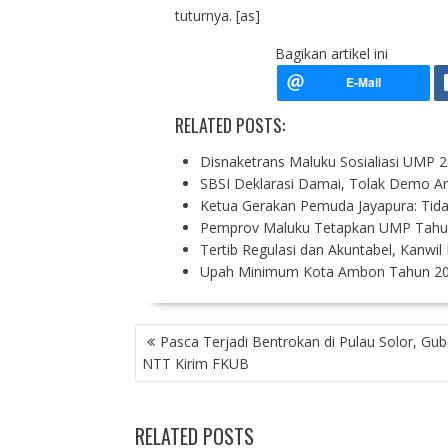
tuturnya. [as]
Bagikan artikel ini
RELATED POSTS:
Disnaketrans Maluku Sosialiasi UMP 
SBSI Deklarasi Damai, Tolak Demo A
Ketua Gerakan Pemuda Jayapura: Tid
Pemprov Maluku Tetapkan UMP Tahun
Tertib Regulasi dan Akuntabel, Kanwil
Upah Minimum Kota Ambon Tahun 202
P
Pasca Terjadi Bentrokan di Pulau Solor, Gub
O
NTT Kirim FKUB
S
T
N
RELATED POSTS
A