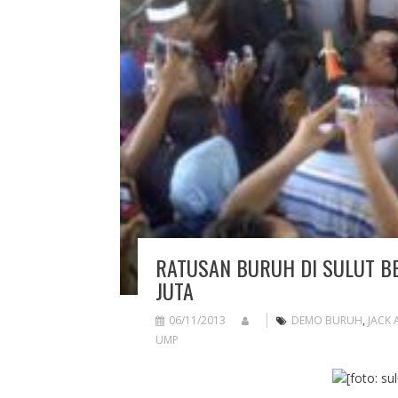
RATUSAN BURUH DI SULUT BE
JUTA
06/11/2013
DEMO BURUH
,
JACK 
UMP