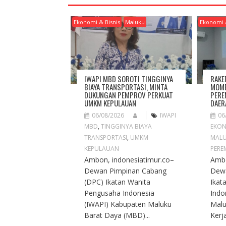
V
I
Ekonomi & Bisnis
Maluku
Ekonomi 
G
A
T
I
O
IWAPI MBD SOROTI TINGGINYA
RAKE
N
BIAYA TRANSPORTASI, MINTA
MOME
DUKUNGAN PEMPROV PERKUAT
PERE
UMKM KEPULAUAN
DAER
06/08/2026
IWAPI
06
MBD
,
TINGGINYA BIAYA
EKON
TRANSPORTASI
,
UMKM
MAL
KEPULAUAN
PERE
Ambon, indonesiatimur.co–
Ambo
Dewan Pimpinan Cabang
Dew
(DPC) Ikatan Wanita
Ikat
Pengusaha Indonesia
Indo
(IWAPI) Kabupaten Maluku
Malu
Barat Daya (MBD)...
Kerja