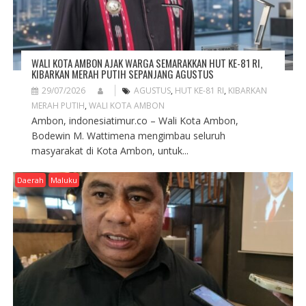
WALI KOTA AMBON AJAK WARGA SEMARAKKAN HUT KE-81 RI,
KIBARKAN MERAH PUTIH SEPANJANG AGUSTUS
29/07/2026
AGUSTUS
,
HUT KE-81 RI
,
KIBARKAN
MERAH PUTIH
,
WALI KOTA AMBON
Ambon, indonesiatimur.co – Wali Kota Ambon,
Bodewin M. Wattimena mengimbau seluruh
masyarakat di Kota Ambon, untuk...
Daerah
Maluku