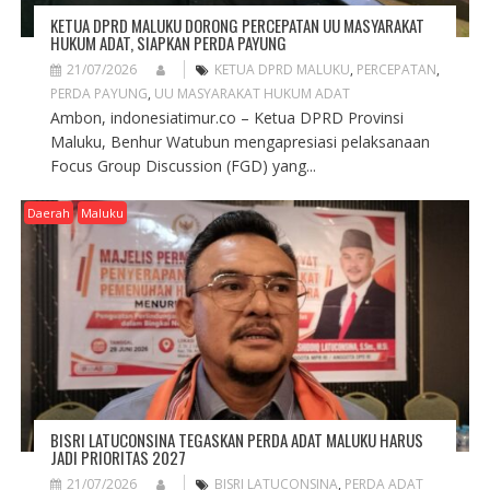
KETUA DPRD MALUKU DORONG PERCEPATAN UU MASYARAKAT
HUKUM ADAT, SIAPKAN PERDA PAYUNG
21/07/2026
KETUA DPRD MALUKU
,
PERCEPATAN
,
PERDA PAYUNG
,
UU MASYARAKAT HUKUM ADAT
Ambon, indonesiatimur.co – Ketua DPRD Provinsi
Maluku, Benhur Watubun mengapresiasi pelaksanaan
Focus Group Discussion (FGD) yang...
Daerah
Maluku
BISRI LATUCONSINA TEGASKAN PERDA ADAT MALUKU HARUS
JADI PRIORITAS 2027
21/07/2026
BISRI LATUCONSINA
,
PERDA ADAT