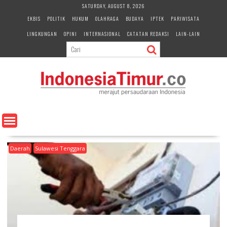
S
SATURDAY, AUGUST 8, 2026
k
EKBIS
POLITIK
HUKUM
OLAHRAGA
BUDAYA
IPTEK
PARIWISATA
i
LINGKUNGAN
OPINI
INTERNASIONAL
CATATAN REDAKSI
LAIN-LAIN
p
t
o
c
o
n
t
e
n
t
Daerah
Sulawesi Tenggara