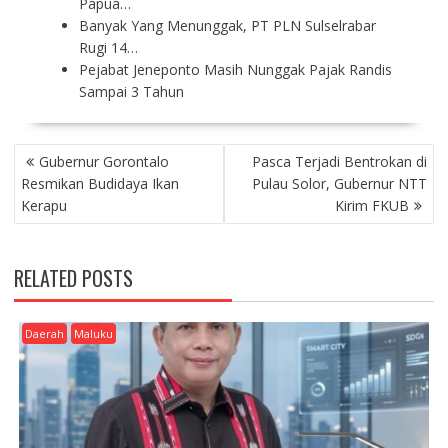
Papua…
Banyak Yang Menunggak, PT PLN Sulselrabar
Rugi 14…
Pejabat Jeneponto Masih Nunggak Pajak Randis
Sampai 3 Tahun
P
Gubernur Gorontalo
Pasca Terjadi Bentrokan di
O
Resmikan Budidaya Ikan
Pulau Solor, Gubernur NTT
S
Kerapu
Kirim FKUB
T
N
A
RELATED POSTS
V
I
G
Daerah
Maluku
A
T
I
O
N