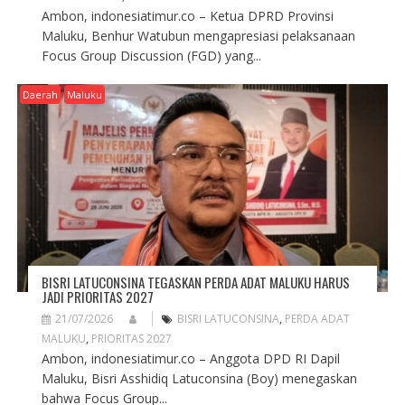
Ambon, indonesiatimur.co – Ketua DPRD Provinsi
Maluku, Benhur Watubun mengapresiasi pelaksanaan
Focus Group Discussion (FGD) yang...
Daerah
Maluku
BISRI LATUCONSINA TEGASKAN PERDA ADAT MALUKU HARUS
JADI PRIORITAS 2027
21/07/2026
BISRI LATUCONSINA
,
PERDA ADAT
MALUKU
,
PRIORITAS 2027
Ambon, indonesiatimur.co – Anggota DPD RI Dapil
Maluku, Bisri Asshidiq Latuconsina (Boy) menegaskan
bahwa Focus Group...