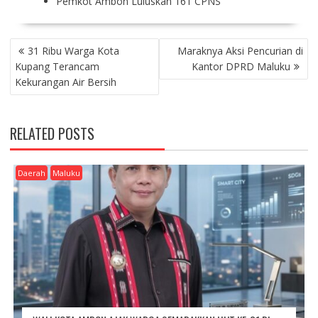
Pemkot Ambon Luluskan 161 CPNS
P
31 Ribu Warga Kota
Maraknya Aksi Pencurian di
O
Kupang Terancam
Kantor DPRD Maluku
S
Kekurangan Air Bersih
T
N
A
RELATED POSTS
V
I
G
Daerah
Maluku
A
T
I
O
N