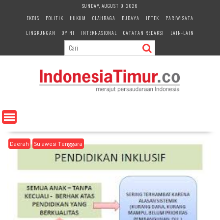
S
SUNDAY, AUGUST 9, 2026
k
EKBIS
POLITIK
HUKUM
OLAHRAGA
BUDAYA
IPTEK
PARIWISATA
i
LINGKUNGAN
OPINI
INTERNASIONAL
CATATAN REDAKSI
LAIN-LAIN
p
t
o
c
o
n
t
e
n
t
Daerah
Sulawesi Tenggara