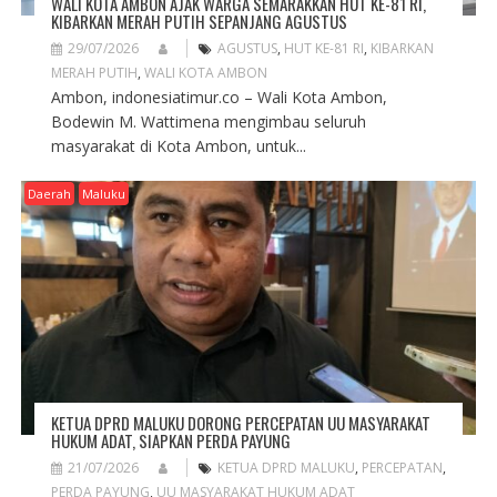
WALI KOTA AMBON AJAK WARGA SEMARAKKAN HUT KE-81 RI,
KIBARKAN MERAH PUTIH SEPANJANG AGUSTUS
29/07/2026
AGUSTUS
,
HUT KE-81 RI
,
KIBARKAN
MERAH PUTIH
,
WALI KOTA AMBON
Ambon, indonesiatimur.co – Wali Kota Ambon,
Bodewin M. Wattimena mengimbau seluruh
masyarakat di Kota Ambon, untuk...
Daerah
Maluku
KETUA DPRD MALUKU DORONG PERCEPATAN UU MASYARAKAT
HUKUM ADAT, SIAPKAN PERDA PAYUNG
21/07/2026
KETUA DPRD MALUKU
,
PERCEPATAN
,
PERDA PAYUNG
,
UU MASYARAKAT HUKUM ADAT