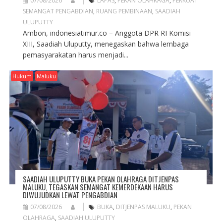
07/08/2026
LAPAS
,
PEKAN OLAHRAGA
,
PERKUAT
SEMANGAT PENGABDIAN
,
RUANG PEMBINAAN
,
SAADIAH
ULUPUTTY
Ambon, indonesiatimur.co – Anggota DPR RI Komisi
XIII, Saadiah Uluputty, menegaskan bahwa lembaga
pemasyarakatan harus menjadi...
Hukum
Maluku
SAADIAH ULUPUTTY BUKA PEKAN OLAHRAGA DITJENPAS
MALUKU, TEGASKAN SEMANGAT KEMERDEKAAN HARUS
DIWUJUDKAN LEWAT PENGABDIAN
07/08/2026
BUKA
,
DITJENPAS MALUKU
,
PEKAN
OLAHRAGA
,
SAADIAH ULUPUTTY