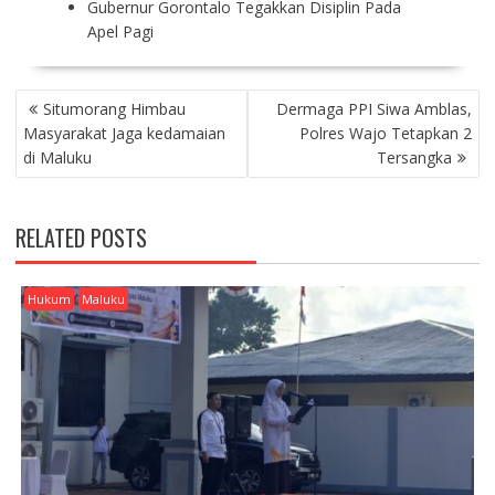
Gubernur Gorontalo Tegakkan Disiplin Pada
Apel Pagi
P
Situmorang Himbau
Dermaga PPI Siwa Amblas,
O
Masyarakat Jaga kedamaian
Polres Wajo Tetapkan 2
S
di Maluku
Tersangka
T
N
A
RELATED POSTS
V
I
G
Hukum
Maluku
A
T
I
O
N