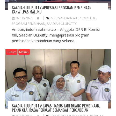
SAADIAH ULUPUTTY APRESIASI PROGRAM PEMBINAAN
KANWILPAS MALUKU
07/08/2026
APRESIASI
,
KANWILPAS MALUKU
,
PROGRAM PEMBINAAN
,
SAADIAH ULUPUTTY
Ambon, indonesiatimur.co – Anggota DPR RI Komisi
XIII, Saadiah Uluputty, mengapresiasi program
pembinaan kemandirian yang selama...
Hukum
Maluku
SAADIAH ULUPUTTY: LAPAS HARUS JADI RUANG PEMBINAAN,
PEKAN OLAHRAGA PERKUAT SEMANGAT PENGABDIAN