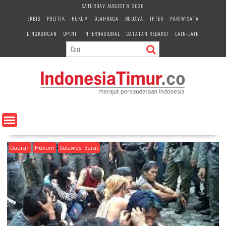
S
SATURDAY, AUGUST 8, 2026
k
EKBIS
POLITIK
HUKUM
OLAHRAGA
BUDAYA
IPTEK
PARIWISATA
i
LINGKUNGAN
OPINI
INTERNASIONAL
CATATAN REDAKSI
LAIN-LAIN
p
t
o
c
o
n
t
e
n
t
Daerah
Hukum
Sulawesi Barat