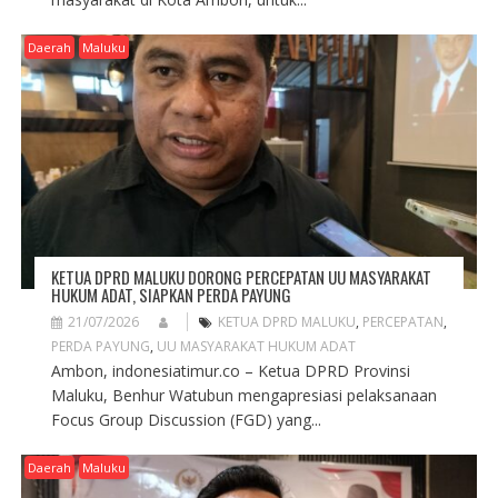
Daerah
Maluku
KETUA DPRD MALUKU DORONG PERCEPATAN UU MASYARAKAT
HUKUM ADAT, SIAPKAN PERDA PAYUNG
21/07/2026
KETUA DPRD MALUKU
,
PERCEPATAN
,
PERDA PAYUNG
,
UU MASYARAKAT HUKUM ADAT
Ambon, indonesiatimur.co – Ketua DPRD Provinsi
Maluku, Benhur Watubun mengapresiasi pelaksanaan
Focus Group Discussion (FGD) yang...
Daerah
Maluku