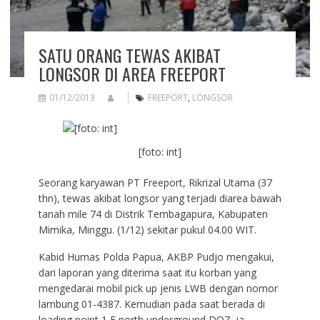
SATU ORANG TEWAS AKIBAT
LONGSOR DI AREA FREEPORT
01/12/2013
FREEPORT
,
LONGSOR
[foto: int]
Seorang karyawan PT Freeport, Rikrizal Utama (37
thn), tewas akibat longsor yang terjadi diarea bawah
tanah mile 74 di Distrik Tembagapura, Kabupaten
Mimika, Minggu. (1/12) sekitar pukul 04.00 WIT.
Kabid Humas Polda Papua, AKBP Pudjo mengakui,
dari laporan yang diterima saat itu korban yang
mengedarai mobil pick up jenis LWB dengan nomor
lambung 01-4387. Kemudian pada saat berada di
loading point 1 E north underground DOZ, ia