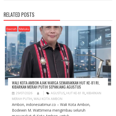
N
A
RELATED POSTS
V
I
G
Daerah
Maluku
A
T
I
O
N
WALI KOTA AMBON AJAK WARGA SEMARAKKAN HUT KE-81 RI,
KIBARKAN MERAH PUTIH SEPANJANG AGUSTUS
29/07/2026
AGUSTUS
,
HUT KE-81 RI
,
KIBARKAN
MERAH PUTIH
,
WALI KOTA AMBON
Ambon, indonesiatimur.co – Wali Kota Ambon,
Bodewin M. Wattimena mengimbau seluruh
masyarakat di Kota Ambon, untuk...