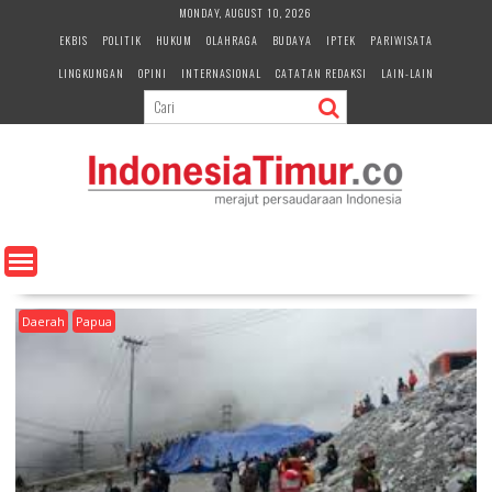
S
MONDAY, AUGUST 10, 2026
k
EKBIS
POLITIK
HUKUM
OLAHRAGA
BUDAYA
IPTEK
PARIWISATA
i
LINGKUNGAN
OPINI
INTERNASIONAL
CATATAN REDAKSI
LAIN-LAIN
p
t
o
c
o
n
t
e
n
t
Daerah
Papua