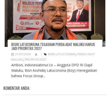
BISRI LATUCONSINA TEGASKAN PERDA ADAT MALUKU HARUS
JADI PRIORITAS 2027
21/07/2026
BISRI LATUCONSINA
,
PERDA ADAT
MALUKU
,
PRIORITAS 2027
Ambon, indonesiatimur.co – Anggota DPD RI Dapil
Maluku, Bisri Asshidiq Latuconsina (Boy) menegaskan
bahwa Focus Group...
KOMENTAR ANDA: