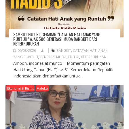
N
SAMBUT HUT RI, GERAKAN “CATATAN HATI ANAK YANG
RUNTUH” AJAK 500 GENERASI MUDA BANGKIT DARI
KETERPURUKAN
06/08/2026
BANGKIT
,
CATATAN HATI ANAK
YANG RUNTUH
,
GENERASI MUDA
,
HUT RI
,
KETERPURUKAN
Ambon, indonesiatimur.co – Momentum peringatan
Hari Ulang Tahun (HUT) ke-81 Kemerdekaan Republik
Indonesia akan dimanfaatkan untuk...
Ekonomi & Bisnis
Maluku