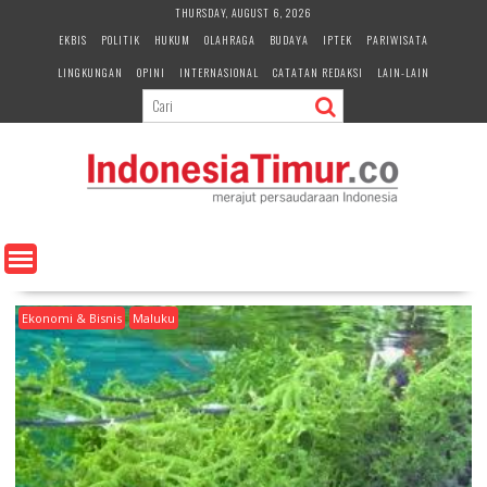
S
THURSDAY, AUGUST 6, 2026
k
EKBIS
POLITIK
HUKUM
OLAHRAGA
BUDAYA
IPTEK
PARIWISATA
i
LINGKUNGAN
OPINI
INTERNASIONAL
CATATAN REDAKSI
LAIN-LAIN
p
t
o
c
o
n
t
e
n
t
Ekonomi & Bisnis
Maluku