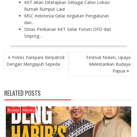
KKT Akan Ditetapkan Sebagai Calon Lokasi
Rumah Rumput Laut
MSC Indonesia Gelar Kegiatan Pengukuran
dan…
Dinas Perikanan KKT Gelar Forum OPD dan
Sinprog…
P
Polres Parepare Berpatroli
Festival Noken, Upaya
O
Dengan Mengayuh Sepeda
Melestarikan Budaya
S
Papua
T
N
A
RELATED POSTS
V
I
G
Budaya
Maluku
A
T
I
O