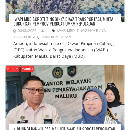
IWAPI MBD SOROTI TINGGINYA BIAYA TRANSPORTASI, MINTA
DUKUNGAN PEMPROV PERKUAT UMKM KEPULAUAN
06/08/2026
IWAPI MBD
,
TINGGINYA BIAYA
TRANSPORTASI
,
UMKM KEPULAUAN
Ambon, indonesiatimur.co– Dewan Pimpinan Cabang
(DPC) Ikatan Wanita Pengusaha Indonesia (IWAPI)
Kabupaten Maluku Barat Daya (MBD)...
Hukum
Maluku
KUNJUNGI KANWIL PAS MALUKU, SAADIAH SOROTI PENGUATAN