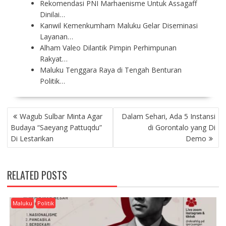
Rekomendasi PNI Marhaenisme Untuk Assagaff
Dinilai…
Kanwil Kemenkumham Maluku Gelar Diseminasi
Layanan…
Alham Valeo Dilantik Pimpin Perhimpunan
Rakyat…
Maluku Tenggara Raya di Tengah Benturan
Politik…
P
Wagub Sulbar Minta Agar
Dalam Sehari, Ada 5 Instansi
O
Budaya “Saeyang Pattuqdu”
di Gorontalo yang Di
S
Di Lestarikan
Demo
T
N
A
RELATED POSTS
V
I
G
Maluku
Politik
A
T