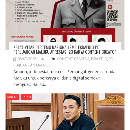
I
O
N
KREATIVITAS BERTEMU NASIONALISME, EKRAFDIG PDI
PERJUANGAN MALUKU APRESIASI 23 KARYA CONTENT CREATOR
08/07/2026
CONTENT CREATOR
,
EKRAFDIG
,
PDI
PERJUANGAN MALUKU
Ambon, indonesiatimur.co – Semangat generasi muda
Maluku untuk berkarya di dunia digital semakin
menguat. Hal itu...
Maluku
Politik