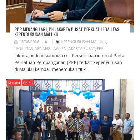
PPP MENANG LAGI, PN JAKARTA PUSAT PERKUAT LEGALITAS
KEPENGURUSAN MALUKU
18/06/2026
KEPENGURUSAN MALUKU
,
LEGALITAS
,
MENANG LAGI
,
PN JAKARTA PUSAT
,
PPP
Jakarta, indonesiatimur.co – Perselisihan internal Partai
Persatuan Pembangunan (PPP) terkait kepengurusan
di Maluku kembali menemukan titik...
Maluku
Politik