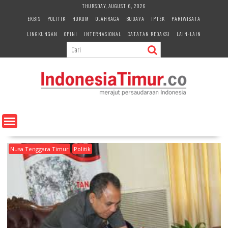
S
THURSDAY, AUGUST 6, 2026
k
EKBIS
POLITIK
HUKUM
OLAHRAGA
BUDAYA
IPTEK
PARIWISATA
i
LINGKUNGAN
OPINI
INTERNASIONAL
CATATAN REDAKSI
LAIN-LAIN
p
t
o
c
o
n
t
e
n
t
Nusa Tenggara Timur
Politik