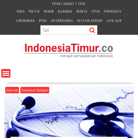
S
FRIDAY, AUGUST 7, 2026
k
EKBIS
POLITIK
HUKUM
OLAHRAGA
BUDAYA
IPTEK
PARIWISATA
i
LINGKUNGAN
OPINI
INTERNASIONAL
CATATAN REDAKSI
LAIN-LAIN
p
t
o
c
o
n
t
e
n
t
Daerah
Sulawesi Selatan