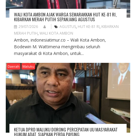
WALI KOTA AMBON AJAK WARGA SEMARAKKAN HUT KE-81 RI,
KIBARKAN MERAH PUTIH SEPANJANG AGUSTUS
29/07/2026
AGUSTUS
,
HUT KE-81 RI
,
KIBARKAN
MERAH PUTIH
,
WALI KOTA AMBON
Ambon, indonesiatimur.co – Wali Kota Ambon,
Bodewin M. Wattimena mengimbau seluruh
masyarakat di Kota Ambon, untuk...
Daerah
Maluku
KETUA DPRD MALUKU DORONG PERCEPATAN UU MASYARAKAT
HUKUM ADAT, SIAPKAN PERDA PAYUNG