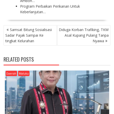
Ambon…
Program Perbaikan Perikanan Untuk
Keberlanjutan…
P
Samsat Bitung Sosialisasi
Diduga Korban Trafiking, TKW
O
Sadar Pajak Sampai Ke
Asal Kupang Pulang Tanpa
S
tingkat Kelurahan
Nyawa
T
N
A
RELATED POSTS
V
I
G
Daerah
Maluku
A
T
I
O
N