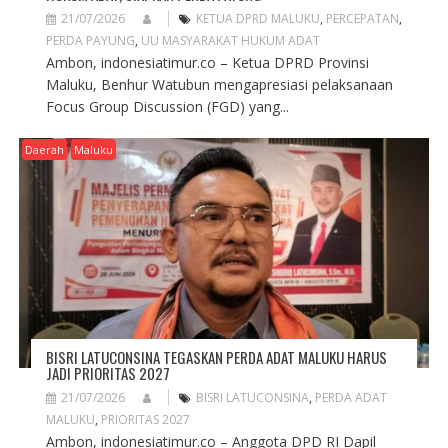
21/07/2026
KETUA DPRD MALUKU
,
PERCEPATAN
,
PERDA PAYUNG
,
UU MASYARAKAT HUKUM ADAT
Ambon, indonesiatimur.co – Ketua DPRD Provinsi
Maluku, Benhur Watubun mengapresiasi pelaksanaan
Focus Group Discussion (FGD) yang...
Daerah
Maluku
BISRI LATUCONSINA TEGASKAN PERDA ADAT MALUKU HARUS
JADI PRIORITAS 2027
21/07/2026
BISRI LATUCONSINA
,
PERDA ADAT
MALUKU
,
PRIORITAS 2027
Ambon, indonesiatimur.co – Anggota DPD RI Dapil