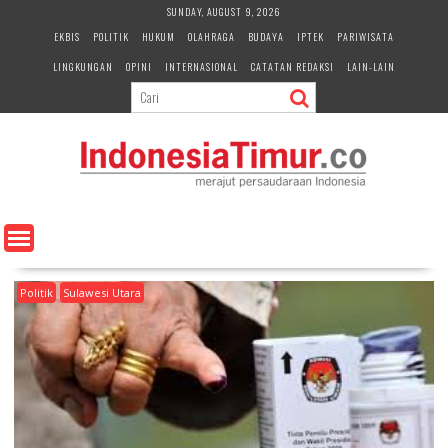
S
SUNDAY, AUGUST 9, 2026
k
EKBIS
POLITIK
HUKUM
OLAHRAGA
BUDAYA
IPTEK
PARIWISATA
i
LINGKUNGAN
OPINI
INTERNASIONAL
CATATAN REDAKSI
LAIN-LAIN
p
t
o
c
o
n
t
e
n
t
Politik
Sulawesi Utara