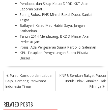
Pendapat dan Sikap Ketua DPRD KKT Atas
Laporan Surat…
Sering Bolos, PNS Minsel Bakal Dapat Sanksi
Tegas
Batlayeri: Kalau Mau Habisi Saya, Jangan
Korbankan…
Tahun 2014 Mendatang, BKDD Minsel Akan
Perketat Jam…
Ironis, Ada Pergeseran Suara Parpol di Saleman
KPU Tetapkan Penghitungan Suara Pilkada
Bursel.…
P
Pulau Komodo dan Labuan
KNPB Serukan Rakyat Papua
O
Bajo, Gerbang Pariwisata
untuk Tidak Gunakan Hak
S
Indonesia Timur
Pilihnya
T
N
A
RELATED POSTS
V