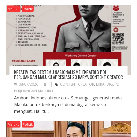
I
G
Maluku
Politik
A
T
I
O
N
KREATIVITAS BERTEMU NASIONALISME, EKRAFDIG PDI
PERJUANGAN MALUKU APRESIASI 23 KARYA CONTENT CREATOR
08/07/2026
CONTENT CREATOR
,
EKRAFDIG
,
PDI
PERJUANGAN MALUKU
Ambon, indonesiatimur.co – Semangat generasi muda
Maluku untuk berkarya di dunia digital semakin
menguat. Hal itu...
Maluku
Politik