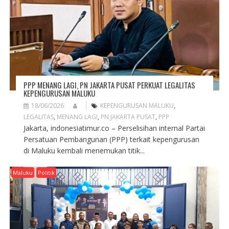
PPP MENANG LAGI, PN JAKARTA PUSAT PERKUAT LEGALITAS
KEPENGURUSAN MALUKU
18/06/2026
KEPENGURUSAN MALUKU
,
LEGALITAS
,
MENANG LAGI
,
PN JAKARTA PUSAT
,
PPP
Jakarta, indonesiatimur.co – Perselisihan internal Partai
Persatuan Pembangunan (PPP) terkait kepengurusan
di Maluku kembali menemukan titik...
Maluku
Politik