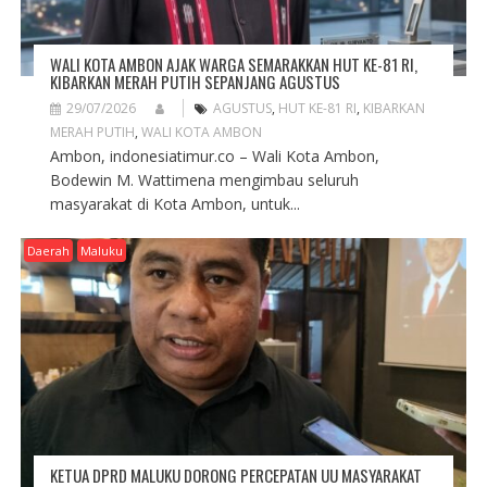
WALI KOTA AMBON AJAK WARGA SEMARAKKAN HUT KE-81 RI,
KIBARKAN MERAH PUTIH SEPANJANG AGUSTUS
29/07/2026
AGUSTUS
,
HUT KE-81 RI
,
KIBARKAN
MERAH PUTIH
,
WALI KOTA AMBON
Ambon, indonesiatimur.co – Wali Kota Ambon,
Bodewin M. Wattimena mengimbau seluruh
masyarakat di Kota Ambon, untuk...
Daerah
Maluku
KETUA DPRD MALUKU DORONG PERCEPATAN UU MASYARAKAT