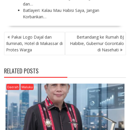
dan…
Batlayeri: Kalau Mau Habisi Saya, Jangan
Korbankan…
P
Pakai Logo Dajal dan
Bertandang ke Rumah BJ
O
Iluminati, Hotel di Makassar di
Habibie, Gubernur Gorontalo
S
Protes Warga
di Nasehati
T
N
A
RELATED POSTS
V
I
G
Daerah
Maluku
A
T
I
O
N