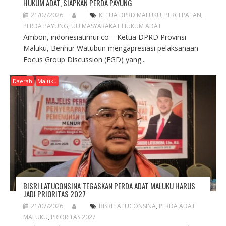
HUKUM ADAT, SIAPKAN PERDA PAYUNG
21/07/2026
KETUA DPRD MALUKU
,
PERCEPATAN
,
PERDA PAYUNG
,
UU MASYARAKAT HUKUM ADAT
Ambon, indonesiatimur.co – Ketua DPRD Provinsi
Maluku, Benhur Watubun mengapresiasi pelaksanaan
Focus Group Discussion (FGD) yang...
Daerah
Maluku
BISRI LATUCONSINA TEGASKAN PERDA ADAT MALUKU HARUS
JADI PRIORITAS 2027
21/07/2026
BISRI LATUCONSINA
,
PERDA ADAT
MALUKU
,
PRIORITAS 2027