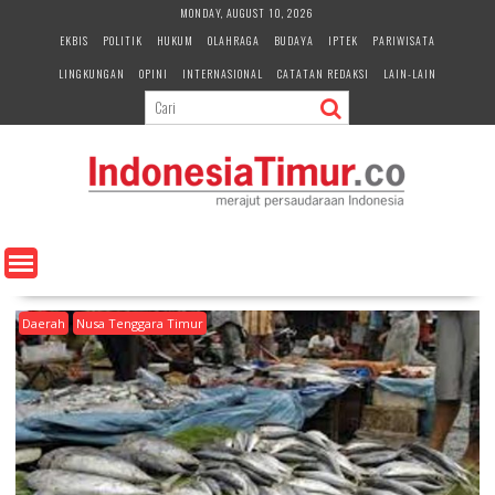
S
MONDAY, AUGUST 10, 2026
k
EKBIS
POLITIK
HUKUM
OLAHRAGA
BUDAYA
IPTEK
PARIWISATA
i
LINGKUNGAN
OPINI
INTERNASIONAL
CATATAN REDAKSI
LAIN-LAIN
p
t
o
c
o
n
t
e
n
t
Daerah
Nusa Tenggara Timur