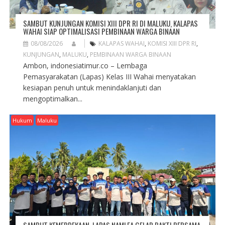
SAMBUT KUNJUNGAN KOMISI XIII DPR RI DI MALUKU, KALAPAS
WAHAI SIAP OPTIMALISASI PEMBINAAN WARGA BINAAN
08/08/2026
KALAPAS WAHAI
,
KOMISI XIII DPR RI
,
KUNJUNGAN
,
MALUKU
,
PEMBINAAN WARGA BINAAN
Ambon, indonesiatimur.co – Lembaga
Pemasyarakatan (Lapas) Kelas III Wahai menyatakan
kesiapan penuh untuk menindaklanjuti dan
mengoptimalkan...
Hukum
Maluku