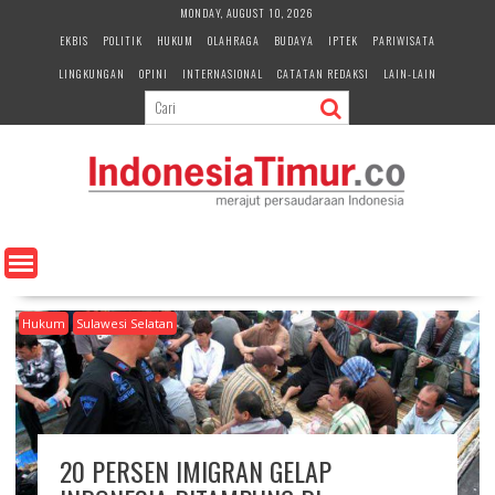
S
MONDAY, AUGUST 10, 2026
k
EKBIS
POLITIK
HUKUM
OLAHRAGA
BUDAYA
IPTEK
PARIWISATA
i
LINGKUNGAN
OPINI
INTERNASIONAL
CATATAN REDAKSI
LAIN-LAIN
p
t
o
c
o
n
t
e
n
t
Hukum
Sulawesi Selatan
20 PERSEN IMIGRAN GELAP