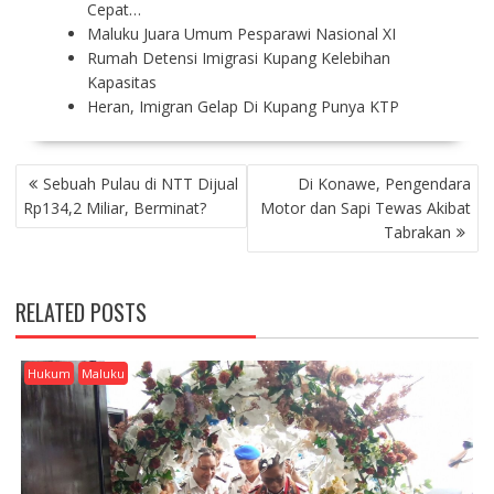
Cepat…
Maluku Juara Umum Pesparawi Nasional XI
Rumah Detensi Imigrasi Kupang Kelebihan
Kapasitas
Heran, Imigran Gelap Di Kupang Punya KTP
P
Sebuah Pulau di NTT Dijual
Di Konawe, Pengendara
O
Rp134,2 Miliar, Berminat?
Motor dan Sapi Tewas Akibat
S
Tabrakan
T
N
A
RELATED POSTS
V
I
G
Hukum
Maluku
A
T
I
O
N