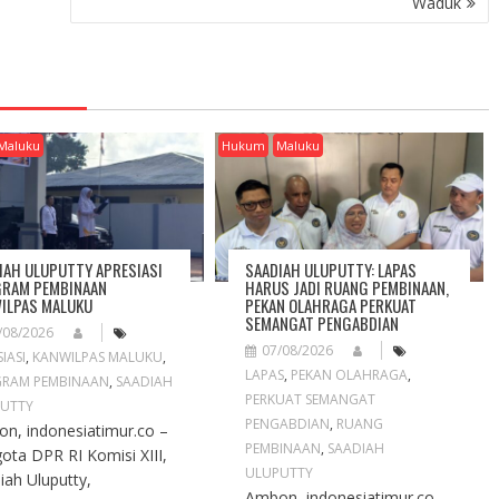
Waduk
Maluku
Hukum
Maluku
IAH ULUPUTTY APRESIASI
SAADIAH ULUPUTTY: LAPAS
RAM PEMBINAAN
HARUS JADI RUANG PEMBINAAN,
ILPAS MALUKU
PEKAN OLAHRAGA PERKUAT
SEMANGAT PENGABDIAN
/08/2026
07/08/2026
IASI
,
KANWILPAS MALUKU
,
LAPAS
,
PEKAN OLAHRAGA
,
RAM PEMBINAAN
,
SAADIAH
PERKUAT SEMANGAT
UTTY
PENGABDIAN
,
RUANG
n, indonesiatimur.co –
PEMBINAAN
,
SAADIAH
ota DPR RI Komisi XIII,
ULUPUTTY
iah Uluputty,
Ambon, indonesiatimur.co –