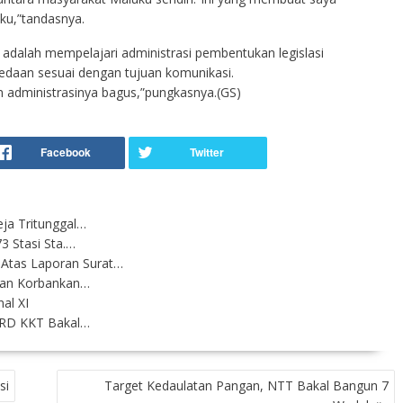
ku,”tandasnya.
 adalah mempelajari administrasi pembentukan legislasi
edaan sesuai dengan tujuan komunikasi.
n administrasinya bagus,”pungkasnya.(GS)
eja Tritunggal…
73 Stasi Sta.…
Atas Laporan Surat…
ngan Korbankan…
al XI
DPRD KKT Bakal…
si
Target Kedaulatan Pangan, NTT Bakal Bangun 7