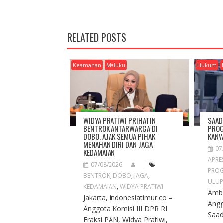
S
T
N
RELATED POSTS
A
V
I
Keamanan
Maluku
Hukum
G
A
T
I
O
WIDYA PRATIWI PRIHATIN
SAAD
N
BENTROK ANTARWARGA DI
PROG
DOBO, AJAK SEMUA PIHAK
KANW
MENAHAN DIRI DAN JAGA
07
KEDAMAIAN
APRES
07/08/2026
PROG
BENTROK
,
DOBO
,
JAGA
,
ULUP
KEDAMAIAN
,
WIDYA PRATIWI
Ambo
Jakarta, indonesiatimur.co –
Angg
Anggota Komisi III DPR RI
Saad
Fraksi PAN, Widya Pratiwi,