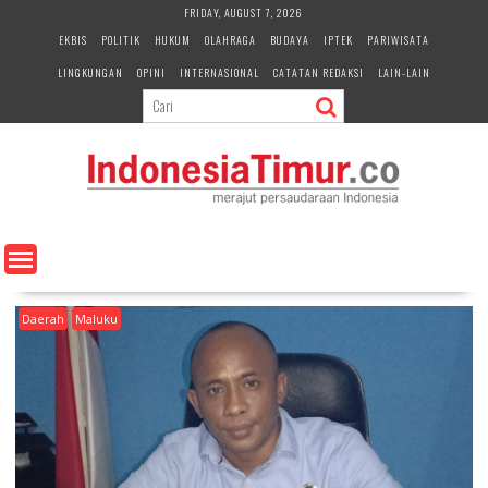
S
FRIDAY, AUGUST 7, 2026
k
EKBIS
POLITIK
HUKUM
OLAHRAGA
BUDAYA
IPTEK
PARIWISATA
i
LINGKUNGAN
OPINI
INTERNASIONAL
CATATAN REDAKSI
LAIN-LAIN
p
t
o
c
o
n
t
e
n
t
Daerah
Maluku