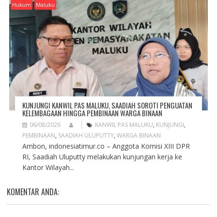
Hukum
Maluku
KUNJUNGI KANWIL PAS MALUKU, SAADIAH SOROTI PENGUATAN
KELEMBAGAAN HINGGA PEMBINAAN WARGA BINAAN
06/08/2026
KANWIL PAS MALUKU
,
KUNJUNGI
,
PEMBINAAN
,
SAADIAH ULUPUTTY
,
WARGA BINAAN
Ambon, indonesiatimur.co – Anggota Komisi XIII DPR
RI, Saadiah Uluputty melakukan kunjungan kerja ke
Kantor Wilayah...
KOMENTAR ANDA: