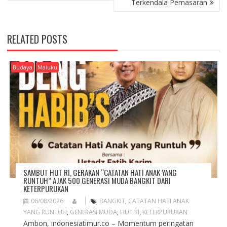
Terkendala Pemasaran
T
N
A
RELATED POSTS
V
I
G
Budaya
Maluku
A
T
I
O
N
SAMBUT HUT RI, GERAKAN “CATATAN HATI ANAK YANG
RUNTUH” AJAK 500 GENERASI MUDA BANGKIT DARI
KETERPURUKAN
06/08/2026
BANGKIT
,
CATATAN HATI ANAK
YANG RUNTUH
,
GENERASI MUDA
,
HUT RI
,
KETERPURUKAN
Ambon, indonesiatimur.co – Momentum peringatan