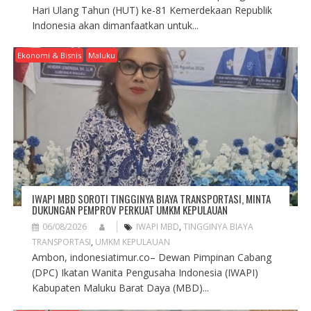
Hari Ulang Tahun (HUT) ke-81 Kemerdekaan Republik
Indonesia akan dimanfaatkan untuk...
Ekonomi & Bisnis
Maluku
IWAPI MBD SOROTI TINGGINYA BIAYA TRANSPORTASI, MINTA
DUKUNGAN PEMPROV PERKUAT UMKM KEPULAUAN
06/08/2026
IWAPI MBD
,
TINGGINYA BIAYA
TRANSPORTASI
,
UMKM KEPULAUAN
Ambon, indonesiatimur.co– Dewan Pimpinan Cabang
(DPC) Ikatan Wanita Pengusaha Indonesia (IWAPI)
Kabupaten Maluku Barat Daya (MBD)...