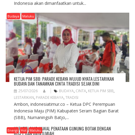
Indonesia akan dimanfaatkan untuk...
Budaya
Maluku
KETUA PIM SBB: PARADE KEBAYA WUJUD NYATA LESTARIKAN
BUDAYA DAN TANAMKAN CINTA TRADISI SEJAK DINI
25/07/2026
BUDAYA
,
CINTA
,
KETUA PIM SBB
,
LESTARIKAN
,
PARADE KEBAYA
,
TRADISI
Ambon, indonesiatimur.co – Ketua DPC Perempuan
Indonesia Maju (PIM) Kabupaten Seram Bagian Barat
(SBB), Nurnaningsih Batjo,...
UNPATTI SIAP KAWAL PENATAAN GUNUNG BOTAK DENGAN
Energi
Hot
Maluku
RISET DAN DATA ILMIAH