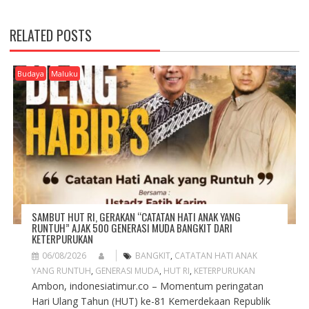
N
A
RELATED POSTS
V
I
G
Budaya
Maluku
A
T
I
O
N
SAMBUT HUT RI, GERAKAN “CATATAN HATI ANAK YANG
RUNTUH” AJAK 500 GENERASI MUDA BANGKIT DARI
KETERPURUKAN
06/08/2026
BANGKIT
,
CATATAN HATI ANAK
YANG RUNTUH
,
GENERASI MUDA
,
HUT RI
,
KETERPURUKAN
Ambon, indonesiatimur.co – Momentum peringatan
Hari Ulang Tahun (HUT) ke-81 Kemerdekaan Republik