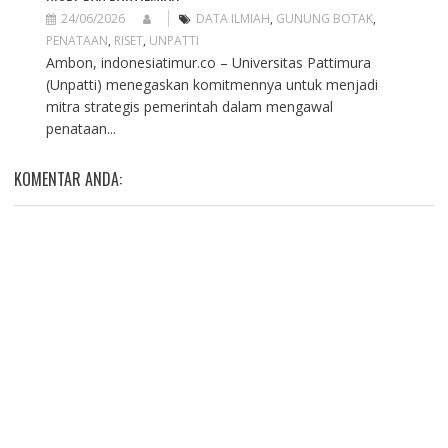
24/06/2026
DATA ILMIAH
,
GUNUNG BOTAK
,
PENATAAN
,
RISET
,
UNPATTI
Ambon, indonesiatimur.co – Universitas Pattimura
(Unpatti) menegaskan komitmennya untuk menjadi
mitra strategis pemerintah dalam mengawal
penataan...
KOMENTAR ANDA: