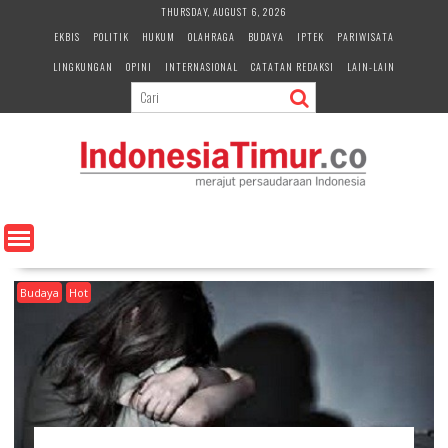
S
THURSDAY, AUGUST 6, 2026
k
EKBIS
POLITIK
HUKUM
OLAHRAGA
BUDAYA
IPTEK
PARIWISATA
i
LINGKUNGAN
OPINI
INTERNASIONAL
CATATAN REDAKSI
LAIN-LAIN
p
t
o
c
o
n
t
e
n
t
Budaya
Hot