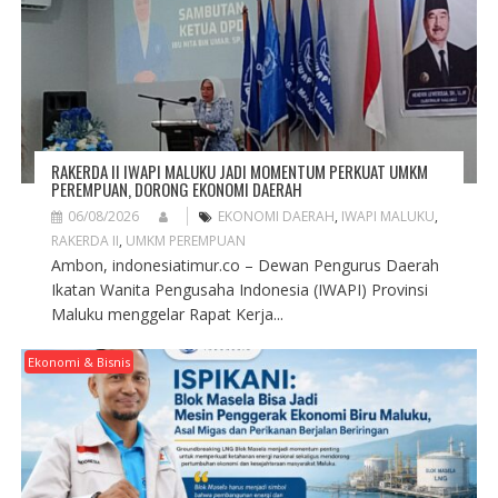
I
O
N
RAKERDA II IWAPI MALUKU JADI MOMENTUM PERKUAT UMKM
PEREMPUAN, DORONG EKONOMI DAERAH
06/08/2026
EKONOMI DAERAH
,
IWAPI MALUKU
,
RAKERDA II
,
UMKM PEREMPUAN
Ambon, indonesiatimur.co – Dewan Pengurus Daerah
Ikatan Wanita Pengusaha Indonesia (IWAPI) Provinsi
Maluku menggelar Rapat Kerja...
Ekonomi & Bisnis