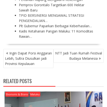
Pemprov Gorontalo Targetkan 600 Hektar
Sawah Baru
TPID BERSINERGI MENGAWAL STRATEGI
PENGENDALIAN…
Plt Gubernur Paparkan Berbagai Keberhasilan…
Kadis Ketahanan Pangan Maluku: 11 Komoditas
Rawan…
P
Ingin Dapat Porsi Anggaran
NTT Jadi Tuan Rumah Festival
O
Lebih, Sultra Diusulkan jadi
Budaya Melanesia
S
Provinsi Kepulauan
T
N
A
RELATED POSTS
V
I
G
Ekonomi & Bisnis
Maluku
A
T