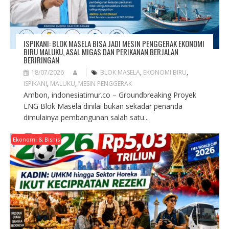
ISPIKANI: BLOK MASELA BISA JADI MESIN PENGGERAK EKONOMI
BIRU MALUKU, ASAL MIGAS DAN PERIKANAN BERJALAN
BERIRINGAN
18/07/2026
BLOK MASELA
,
EKONOMI BIRU
,
ISPIKANI
,
MALUKU
,
MESIN PENGGERAK
Ambon, indonesiatimur.co – Groundbreaking Proyek
LNG Blok Masela dinilai bukan sekadar penanda
dimulainya pembangunan salah satu...
Ekonomi & Bisnis