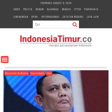
S
THURSDAY, AUGUST 6, 2026
k
EKBIS
POLITIK
HUKUM
OLAHRAGA
BUDAYA
IPTEK
PARIWISATA
i
LINGKUNGAN
OPINI
INTERNASIONAL
CATATAN REDAKSI
LAIN-LAIN
p
t
o
c
o
n
t
e
n
t
Ekonomi & Bisnis
Gorontalo
Hot