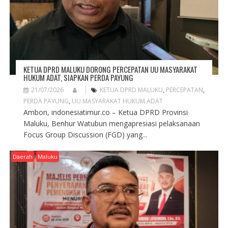
KETUA DPRD MALUKU DORONG PERCEPATAN UU MASYARAKAT
HUKUM ADAT, SIAPKAN PERDA PAYUNG
21/07/2026
KETUA DPRD MALUKU
,
PERCEPATAN
,
PERDA PAYUNG
,
UU MASYARAKAT HUKUM ADAT
Ambon, indonesiatimur.co – Ketua DPRD Provinsi
Maluku, Benhur Watubun mengapresiasi pelaksanaan
Focus Group Discussion (FGD) yang...
Daerah
Maluku