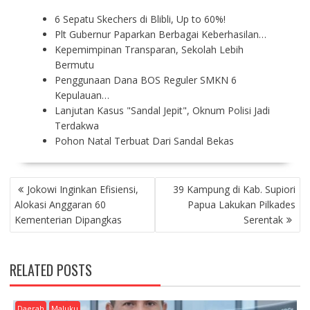
6 Sepatu Skechers di Blibli, Up to 60%!
Plt Gubernur Paparkan Berbagai Keberhasilan…
Kepemimpinan Transparan, Sekolah Lebih
Bermutu
Penggunaan Dana BOS Reguler SMKN 6
Kepulauan…
Lanjutan Kasus "Sandal Jepit", Oknum Polisi Jadi
Terdakwa
Pohon Natal Terbuat Dari Sandal Bekas
P
Jokowi Inginkan Efisiensi,
39 Kampung di Kab. Supiori
O
Alokasi Anggaran 60
Papua Lakukan Pilkades
S
Kementerian Dipangkas
Serentak
T
N
A
RELATED POSTS
V
I
G
Daerah
Maluku