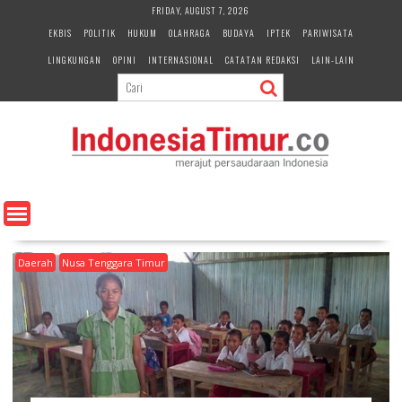
S
FRIDAY, AUGUST 7, 2026
k
EKBIS
POLITIK
HUKUM
OLAHRAGA
BUDAYA
IPTEK
PARIWISATA
i
LINGKUNGAN
OPINI
INTERNASIONAL
CATATAN REDAKSI
LAIN-LAIN
p
t
o
c
o
n
t
e
n
t
Daerah
Nusa Tenggara Timur