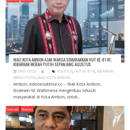
A
T
I
O
N
WALI KOTA AMBON AJAK WARGA SEMARAKKAN HUT KE-81 RI,
KIBARKAN MERAH PUTIH SEPANJANG AGUSTUS
29/07/2026
AGUSTUS
,
HUT KE-81 RI
,
KIBARKAN
MERAH PUTIH
,
WALI KOTA AMBON
Ambon, indonesiatimur.co – Wali Kota Ambon,
Bodewin M. Wattimena mengimbau seluruh
masyarakat di Kota Ambon, untuk...
Daerah
Maluku