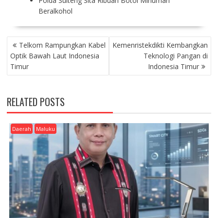
Polda Sulteng Sita Ribuan Botol Minuman
Beralkohol
P
Telkom Rampungkan Kabel
Kemenristekdikti Kembangkan
O
Optik Bawah Laut Indonesia
Teknologi Pangan di
S
Timur
Indonesia Timur
T
N
A
RELATED POSTS
V
I
G
Daerah
Maluku
A
T
I
O
N