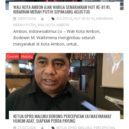
WALI KOTA AMBON AJAK WARGA SEMARAKKAN HUT KE-81 RI,
KIBARKAN MERAH PUTIH SEPANJANG AGUSTUS
29/07/2026
AGUSTUS
,
HUT KE-81 RI
,
KIBARKAN
MERAH PUTIH
,
WALI KOTA AMBON
Ambon, indonesiatimur.co – Wali Kota Ambon,
Bodewin M. Wattimena mengimbau seluruh
masyarakat di Kota Ambon, untuk...
Daerah
Maluku
KETUA DPRD MALUKU DORONG PERCEPATAN UU MASYARAKAT
HUKUM ADAT, SIAPKAN PERDA PAYUNG
21/07/2026
KETUA DPRD MALUKU
,
PERCEPATAN
,