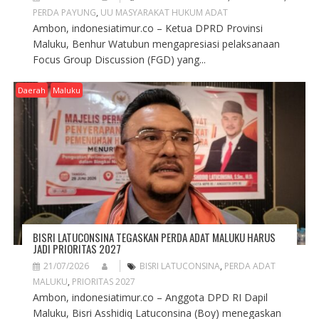
PERDA PAYUNG
,
UU MASYARAKAT HUKUM ADAT
Ambon, indonesiatimur.co – Ketua DPRD Provinsi
Maluku, Benhur Watubun mengapresiasi pelaksanaan
Focus Group Discussion (FGD) yang...
Daerah
Maluku
BISRI LATUCONSINA TEGASKAN PERDA ADAT MALUKU HARUS
JADI PRIORITAS 2027
21/07/2026
BISRI LATUCONSINA
,
PERDA ADAT
MALUKU
,
PRIORITAS 2027
Ambon, indonesiatimur.co – Anggota DPD RI Dapil
Maluku, Bisri Asshidiq Latuconsina (Boy) menegaskan