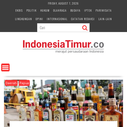
S
FRIDAY, AUGUST 7, 2026
k
EKBIS
POLITIK
HUKUM
OLAHRAGA
BUDAYA
IPTEK
PARIWISATA
i
LINGKUNGAN
OPINI
INTERNASIONAL
CATATAN REDAKSI
LAIN-LAIN
p
t
o
c
o
n
t
e
n
t
Daerah
Papua